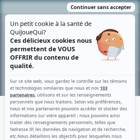
Passer
MENU
au
contenu
Recherche avancée »
ERICH PREACH