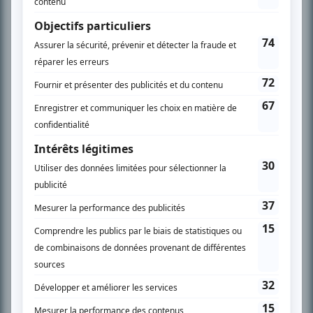
Chroniqueur télé du journal Le Soleil depuis 2001, Richard Therrien carbure à
son petit écran. Celui qu’on surnomme parfois «l’encyclopédie de la
télévision» a d’abord oeuvré au magazine TV Hebdo de 1996 à 2001. Sa
spécialité: la télé québécoise. On peut l’entendre régulièrement commenter
l’actualité télévisuelle au 98,5.
En savoir plus »
SUR LE RÉSEAU BIZZ MÉDIA
PLAN DU SITE
Accueil
Liste des oeuvres
Liste des comédiens
Recherche avancée