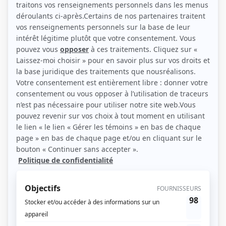
(Source: Photo: Agence KP)
Liens
Fiche de Erich Preach sur Showbizz.net
Personnages
Les Armes
(
Normand
2025
)