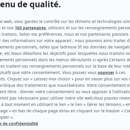
Les Armes
(
Réceptionniste
2026
)
Indéfendable
(
Lhassa
2026
)
5e rang
(
Cliente de Nancy
2023
)
Complexe G
(
Liza
)
Chabotte et fille
(
Marion Hébert
)