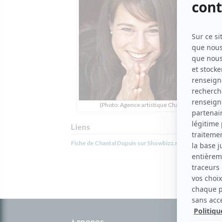
(Photo: Agence artistique Chantal David)
Liens
Fiche de Chantal Dupuis sur Showbizz.net
Informations
complémentaires