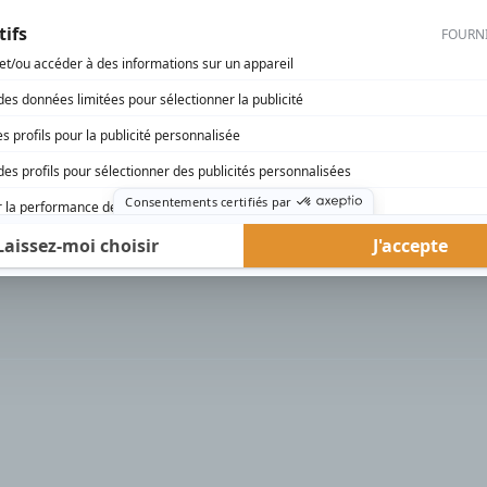
rd Therrien carbure à son petit écran. Celui qu’on surnomme parfois «l’encyclopédie 
1996 à 2001. Sa spécialité: la télé québécoise. On peut l’entendre régulièrement