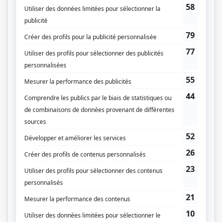
Les Armes
(
Céline Boivin
2025
-
)
Indéfendable
(
Cynthia Fortier
2026
)
Alertes
(
Victoria Savard
2022
)
Les yeux fermés
(
Lorraine Bédard
)
Aller simple
(
Anne-Renée Lanctôt
)
Sans rendez-vous
(
Brigitte
)
L'effet secondaire
(
Directrice Duchesne
2020
-
)
Toute la vie
(
Marthe Desrosiers
2019
-
2020
)
La maison des folles
(
Conductrice DPJ
)
Marika
(
Julie Blitz
)
Fatale-Station
(
Johanne Simard
)
Séquelles
(
Lucy
)
Ruptures
(
Mme Lampron
2016
)
Pour Sarah
(
Enquêteuse Bérubé
)
La théorie du K.O.
(
Sylvie
)
Mensonges
(
Me Catherine Francoeur
2014
)
Les beaux malaises
(
Femme sèche
2016
)