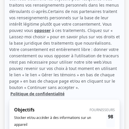
(Source: Photo: Noovo)
Liens
Fiche de Anie Pascale sur Showbizz.net
Personnages
Mr Big
(
Eugénie Pascale
2025
)