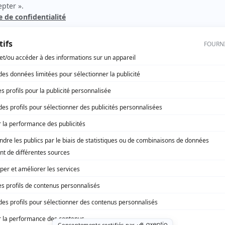
La vie parfaite
(
Robin
)
Sioui-Bacon, Les
(
Albert
)
Mémoires vives
(
Jérôme Fortier, jeune
)
Fée Éric
(
Fée Éric
2012
)
Trauma
(
Adesh Singh
2014
)
Il était une fois dans le trouble
(
Jérémie
)
rd Therrien carbure à son petit écran. Celui qu’on surnomme parfois «l’encyclopédie 
1996 à 2001. Sa spécialité: la télé québécoise. On peut l’entendre régulièrement