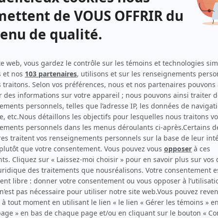
Casse-gueule
(
Clovis Lambert
)
Les Armes
(
Mick Vanier
2024
-
)
Après le déluge
(
Anthony Lachance
2023
)
STAT
(
Félix Lemoine
2022
-
)
Les cavaliers
(
Thomas
)
Sortez-moi de moi
(
Alex Côté
)
Portrait-robot
(
Jon-E-Zee
)
Virage
(
Antoine Bernard
)
La faille
(
Nathan Gignac
)
Le monstre
(
Mathieu
)
La maison des folles
(
Kevin
)
L'Académie
(
Tom
)
Victor Lessard
(
B-Lefski
2020
)
District 31
(
Félix D'Anjou
2022
)
L'Échappée
(
Charles-Antoine Dangelaud
2022
-
2023
)
L'imposteur
(
Jonathan
)
Le chalet
(
Cantin
)