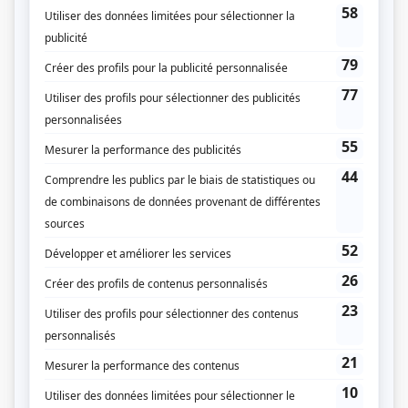
des «baby boomers» du fait qu'elles ne comptent plus sur un diplôme ou un
homme pour assurer leur subsistance. À une époque où rien ne dure assez
longtemps pour qu’on y croit, le plus important, pour elles, demeure leur
amitié. Selon une idée originale de Louis Saia et Lise Mauffette.
(Source: Téléfilm Canada)
Liens
Fiche de
Histoires de filles
sur Showbizz.net
Genre
Comédie
Réalisation
Pierre Lord
Louis-Roland Leduc
Louis Saia
Production
Philippe Dussault