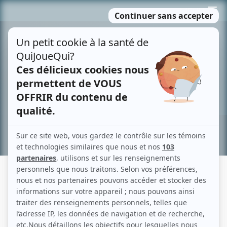
Passer
MENU
au
contenu
Recherche avancée »
HISTOIRES DE FILLES
Fiche détaillée
Liste des épisodes