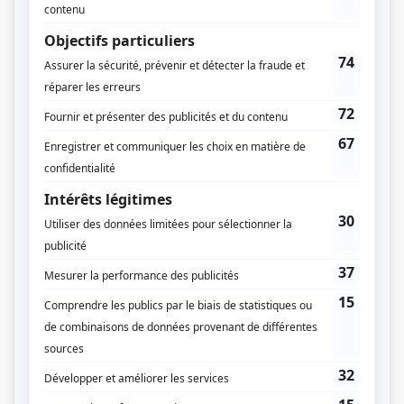
Anne-Marie Hétu
Jacques Payette
Textes
Sylvie Bouchard
Jean Pelletier
Pascal Blanchet
Michel Morin
René Brisebois
François Camirand
Émile Gaudreault
Stéphane Lapointe
Louis Saia
Jacques Grisé
Production exécutive
Michel Bissonnette
Paul Dupont-Hébert