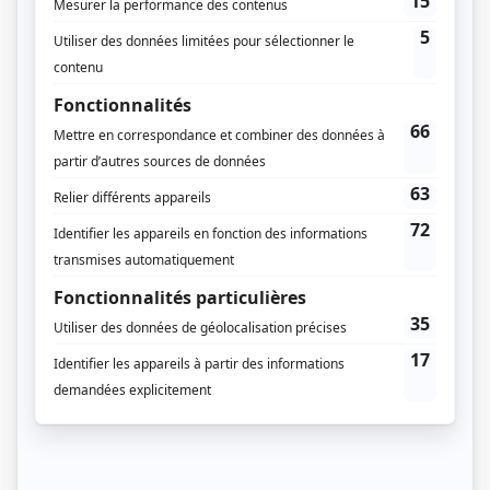
André Larin
Vincent Leduc
Production déléguée
Véronique Jacob
Réalisation-coordination
Louis Saia
Script-édition
Emmanuelle Beaugrand-Champagne
Musique
François Asselin
Compagnie de production
Match TV
Zone3
Diffuseur(s)