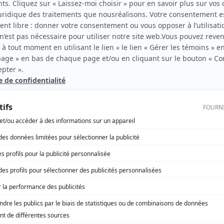
utien
30 vies
(
Jérôme
2011
)
Mauvais karma
(
Jean-François Casavant
)
Toute la vérité
(
Me Rochefort
)
Mirador I-II
(
Sylvain Choquette
)
Le gentleman
(
Paul-Émile Vallières
2013
)
René: Le destin d'un chef
(
Camille Laurin
)
Destinées
(
Thomas Leduc
)
Les hauts et les bas de Sophie Paquin
(
Jean-Luc Savard
)
La chambre no 13
(
Bernard Daviau
)
Casino
(
Daniel Jaubert
)
Au nom de la loi
(
Robert Duranleau
)
Nos étés
(
Georges Meunier
)
Minuit, le soir
(
Max
)
La vie rêvée de Mario Jean
(
Pierre Gagné
)
Un monde à part
(
Gary Bergeron
)
Grande Ourse
(
Gilbert Thibodeau
)
Les super mamies
(
Louis Cloutier
)