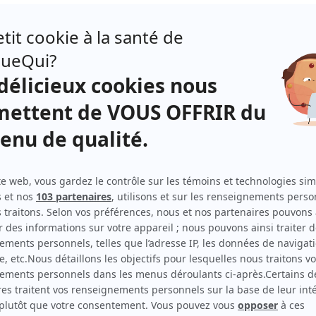
Indomptables
(
Philippe Richer
)
Dérive
(
Claude Major
)
Dernière seconde
(
Louis McLeod
2026
)
Larry
(
Larry Bergeron
)
Avant le crash
(
Jean Desrosiers
2025
)
Le Phoenix
(
Daniel Potvin
)
L'heure bleue
(
Bernard Boudrias
)
Karl & Max
(
René Lafleur
)
Mirador III
(
Sylvain Choquette
)
Prémonitions
(
Jules Samson
)
Le clan
(
Thomas Chamberland
)
Marche à l'ombre
(
De Marco
)
Nouvelle adresse
(
André Beaulieu
)
Mensonges
(
André Daoust
2015
)
La marraine
(
Richard Plamondon
)
Les jeunes loups
(
Richard Raymond
)
Apparences
(
Jean-Denis Desrosiers
)