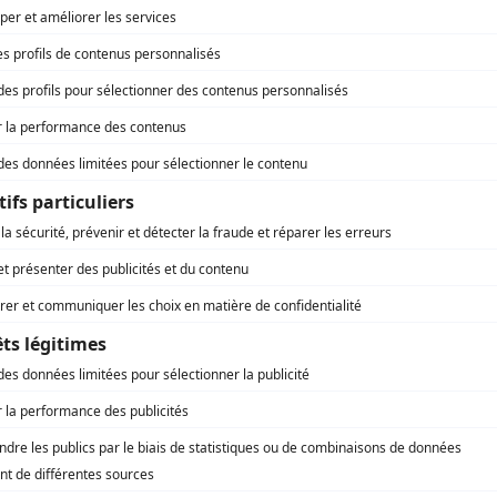
Si la tendance se maintient
(
Pierre Leblanc
)
La vie la vie
(
Mari d'Ariane
)
Le monde de Charlotte
(
Gary Bergeron
)
L'ombre de l'épervier – La suite
(
Dr Rancourt
)
Fortier
(
Me Jacques Bilodeau
)
Catherine
(
Michel
)
Histoires de filles
(
Jean-Marc Langlois
)
La part des anges
(
Jean Paradis
)
L'ombre de l'épervier
(
Dr Rancourt
)
Les sept branches de la rivière Ota
(
Jeffrey 1
)
Jamais sans amour : Le piège
(
Louis Mars
)
Les aventures de la Courte échelle
(
Pierre Legrand
)
Les grands procès: Ginette Couture-Marchand
(
Me Côté
)
Shehaweh
(
Le prêtre
)
Oublier
(
Roger
)
Scoop
(
Me Charland
1995
)
À propos de la demoiselle qui pleurait
(
René Saint-Cyr
)