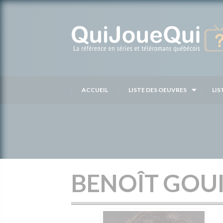
Passer
au
contenu
ACCUEIL
LISTE DES OEUVRES
LIS
BENOÎT GOU