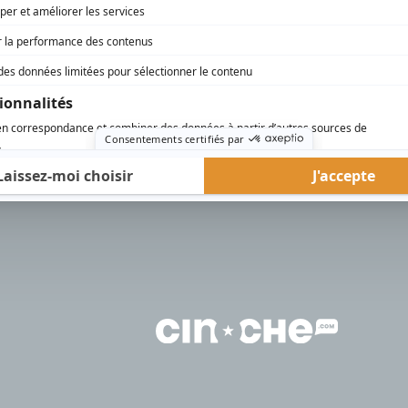
rd Therrien carbure à son petit écran. Celui qu’on surnomme parfois «l’encyclopédie 
1996 à 2001. Sa spécialité: la télé québécoise. On peut l’entendre régulièrement