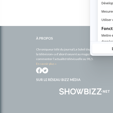
Informations
complémentaires
À PROPOS
Chroniqueur télé du journal Le Soleil depuis 2001, Richa
la télévision» a d’abord oeuvré au magazine TV Hebdo de 
commenter l’actualité télévisuelle au 98,5.
En savoir plus »
SUR LE RÉSEAU BIZZ MÉDIA