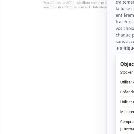
Prix Gémeaux 2004 - Meilleure interprétation rôle de so
masculin dramatique - Gilbert Thibodeau - Grande Ourse