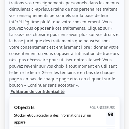
(Photo: Monic Richard)
Liens
Fiche de Louise de Beaumont sur Showbizz.net
Personnages
Les rescapés
(
Mère Dubuc
)