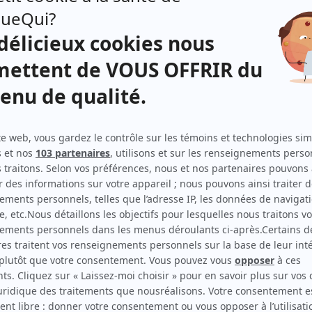
STAT
(
Camille Arsenault
2024
-
)
Terreur 404
(
Armande
)
Pénélope partout
(
)
À coeur battant (2023)
(
Anick Couture
2023
-
2024
)
Le monde de Gabrielle Roy
(
Mélina Roy
)
Contre-offre
(
Mireille
2022
)
Le monstre
(
Patronne
)
5e rang
(
Marie-Louise Goulet
)
Fatale-Station
(
Mme Langevin
)
Jenny
(
Anna
)
District 31
(
Myriam Rioux
2022
)
Ruptures
(
Marie-Josée Plourde
2017
)
Marche à l'ombre
(
Johanne
)
Le berceau des anges
(
Soeur Constance
)
Le chalet
(
Martine
)
Mémoires vives
(
Lyne Campeau
2014
-
2017
)
30 vies
(
Mère de Jenny-Anne
)