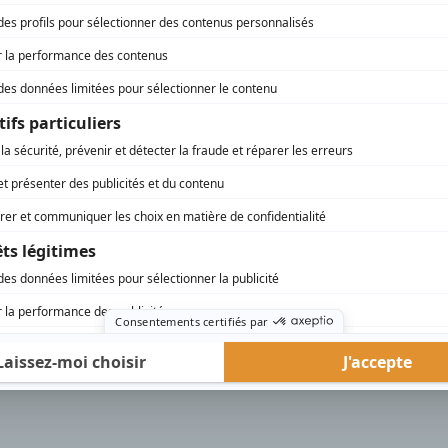
Santa Maria
(
Rambo Petit
)
Ent'Cadieux
(
Annie Désormeaux
)
Montréal P.Q.
(
Axinia
)
Watatatow
(
Huguette
)
rd Therrien carbure à son petit écran. Celui qu’on surnomme parfois «l’encyclopédie 
1996 à 2001. Sa spécialité: la télé québécoise. On peut l’entendre régulièrement