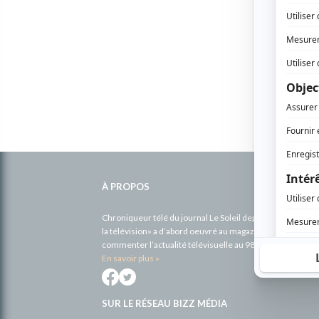
Informations
complémentaires
À PROPOS
Chroniqueur télé du journal Le Soleil depuis 2001, Richa
la télévision» a d’abord oeuvré au magazine TV Hebdo de 
commenter l’actualité télévisuelle au 98,5.
En savoir plus »
SUR LE RÉSEAU BIZZ MÉDIA