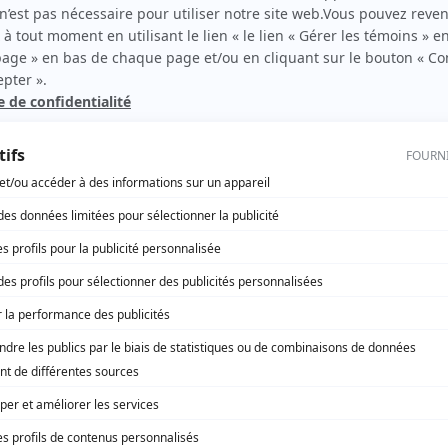
Toute la vérité
(
Camille Rodrigue
2013
)
Trauma
(
Tante de Julie
)
Pendant ce temps devant la télé
(
Yvette
)
Taxi 0-22
(
Infirmière
)
Casino
(
Brigitte Morissette
)
Providence
(
Micheline Lafleur
)
Détect Inc.
(
Micheline
)
L'Auberge du chien noir
(
Ginette
)
Fêtes fatales
(
Monique
)
Cauchemar d'amour
(
Vendeuse de crème glacée
)
Les Parfaits
(
Suzanne Labelle
)
Rue L'Espérance
(
Chantal Poirier
)
Histoires de filles
(
Infirmière à la clinique de sang
)
Cornemuse
(
Ouala
)
Cher Olivier
(
Jeanne-d'Arc Charlebois
)
Virginie
(
Sylvie Poirier
)
Parents malgré tout
(
Rôle inconnu
)