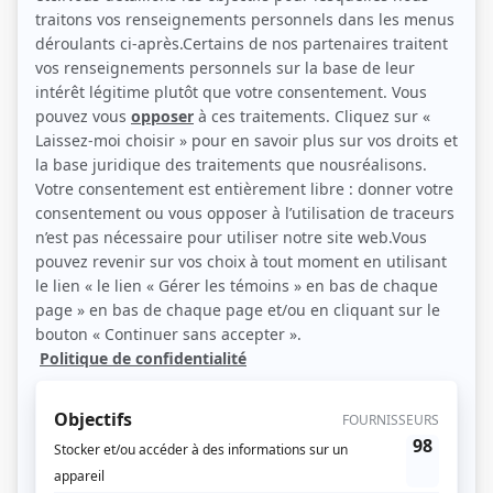
(Photo: Rolline Laporte)
Liens
Fiche de Stéphane Jacques sur Showbizz.net
Personnages
Indomptables
(
René Vaillancourt
)