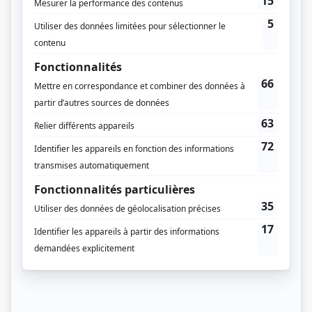
Grande Ourse
(
Michel
)
Harmonium
(
Représentant de la maison de disques
)
Annie et ses hommes
(
Richard
)
Fêtes fatales
(
Jean
)
Fred-Dy
(
Big Marc Chartrant
)
Fortier
(
Rosaire Parent
2002
)
Histoires de filles
(
Inspecteur de police
)
Réseaux
(
Patrick Théroux
)
Le temps d'une vie
(
Georges-Albert
)
Jamais sans amour : Le piège
(
Alain Émond
)
Maman chérie
(
Boris Tremblay
)
Les orphelins de Duplessis
(
Frère Martineau
)
Les bâtisseurs d'eau
(
Sylvain
)
Virginie
(
Vincent Saint-Arnaud
)
Les grands procès: L'affaire Cordélia Viau
(
Évariste Champagne
)
Le sorcier
(
Hercule Thibodeau
)
Avec un grand A: La danse du divorce
(
L'amant
)