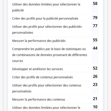
Le dernier des monstres
(
Jacques Lesage
2026
-
)
L'indétectable
(
Bernard Tremblay
2025
)
Le retour d'Anna Brodeur
(
Benoît
)
Dumas
(
Richard Lepage
2024
-
2025
)
Temps de chien
(
Pompier capitaine
2024
)
La candidate
(
Édouard Patry
)
Bête noire
(
Julien Dubé
2024
)
Alertes
(
Armand Savard
2025
)
Corbeaux
(
Pierre Latraverse
)
Aller simple : survivre
(
Lex Luthor
)
Anna et Arnaud
(
Philippe
)
La faille
(
Marc Desautels
)
Léo
(
Pisseux Bolduc
)
Cerebrum
(
Dr Jean-Claude Durand
2025
)
Toute la vie
(
Arnaud Messier
2021
)
Une autre histoire
(
Suzanne Mercier «Suzon»
)
District 31
(
Dr Lachance
2016
)