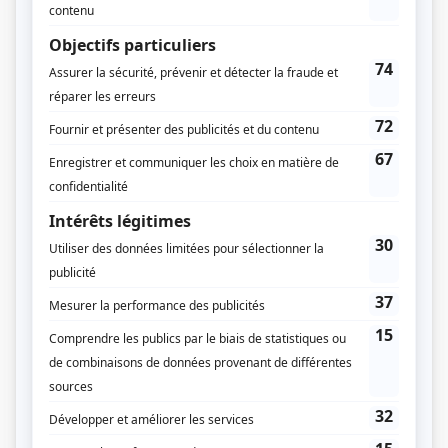
Feux
(
Luc Marselais
)
L'imposteur
(
Roland
2017
)
Séquelles
(
Léopold Labonté
)
Mensonges
(
Léonardo
2018
)
Les jeunes loups
(
Robert Côté
2016
)
Mémoires vives
(
Franck Manseau-Fisher
)
O'
(
Steve Millen
2013
)
Mauvais karma
(
Conrad Bernier
)
Toute la vérité
(
Enquêteur Fortin
)
Rock et Rolland
(
Scalpel Bouchard
)
Mirador I-II
(
Vincent Perrizolo
)
Stan et ses stars
(
Rodrigue Beaulieu
)
Les Kiki Tronic
(
Albert Thault
)
Miss météo
(
Lui
)
Vice caché
(
Agresseur de Michel
)
Le négociateur
(
Lucky
)
Les Bougon, c'est aussi ça la vie!
(
Éditeur de Dodo
)