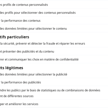
2 frères
(
Lionel
)
Histoires de filles
(
Cossette
)
Dans une galaxie près de chez vous
(
Elvis Presley
)
Radio
(
Contremaître
)
Km/h
(
Le frère d'Andrée
)
Un gars, une fille
(
Commis à la SAQ
)
Les bâtisseurs d'eau
(
Technicien
)
Virginie
(
Fabien Ostiguy
2010
)
Alys Robi
(
Paul Desmarteau
)
Sous un ciel variable
(
Technicien de l'hôpital
)