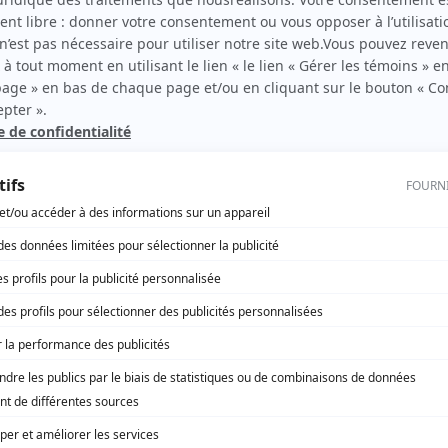
Rock et Rolland
(
Jean-Denis
)
Roxy
(
Bob
)
Les Kiki Tronic
(
Poupette
)
Les Lavigueur : La vraie histoire
(
Jean-Marie Daudelin dit
l'oncle Souris
)
Destinées
(
Nelson Laberge
)
Les hauts et les bas de Sophie Paquin
(
Réal Potvin
)
Tout sur moi
(
Louis Champagne
)
Pure laine
(
Mario
)
Au nom de la loi
(
Scorpion
)
Minuit, le soir
(
Louis Bergeron
)
Il était une fois dans le trouble
(
Étienne
)
Temps dur
(
Jack Perron
)
Les Bougon, c'est aussi ça la vie!
(
Commis
)
Simonne et Chartrand
(
Gérant de la Caisse populaire
)
L'Auberge du chien noir
(
M. Small
2003
)
Le dernier chapitre
(
Ti-Moton
)
Music Hall
(
Dominique
)