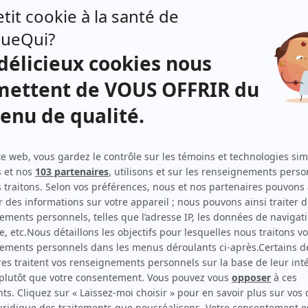
La candidate
(
Jean-Robert «J-R» Mailloux
)
Le gouffre lumineux
(
Denis
)
Projet Innocence
(
Bruno Godin
)
Nous
(
François Vadeboncoeur
)
Virage – Double faute
(
Michel Lecompte
)
Escouade 99
(
Goudreau
)
Appelle-moi si tu meurs
(
Fabio Vietti Valois
)
Faits divers
(
Rodrigue Rancourt
)
L'heure bleue
(
Louis Drouin
)
L'imposteur
(
Marc-André Côté
2017
)
Ça décolle!
(
Rôles multiples
)
Camping de l'ours
(
Bert Bertrand
)
Au secours de Béatrice
(
Georges
2017
)
Les beaux malaises
(
Colosse
2016
)
30 vies
(
Stéphane Boudrias
2011
-
2016
)
Mauvais karma
(
Lieutenant-détective Amyot
)
Toute la vérité
(
Michel Dubois
2014
)