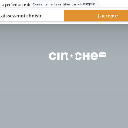
rd Therrien carbure à son petit écran. Celui qu’on surnomme parfois «l’encyclopédie 
1996 à 2001. Sa spécialité: la télé québécoise. On peut l’entendre régulièrement