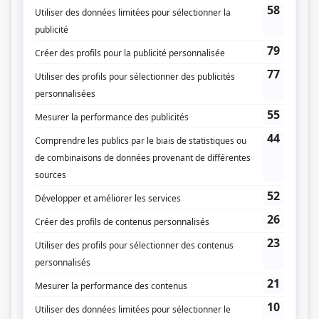
Toute la vie
(
Psychologue
2020
)
Clash
(
Juge
)
District 31
(
Gilles Savard
2016
)
L'Échappée
(
Pierre Ouimet
2020
-
2021
)
Mémoires vives
(
Pierre-Luc Langevin
)
Unité 9
(
Enquêteur Bacon
2015
)
O'
(
Enquêteur
)
Penthouse 5-0
(
Marcel
)
Mirador I-II
(
Boileau
)
Grosse vie
(
Policier
)
René: Le destin d'un chef
(
Conrad Sioui
)
Destinées
(
Policier aux douanes
)
C.A.
(
Boss Nuvolt
)
François en série
(
Moniteur premiers soins
)
Au nom de la loi
(
François Perreault
)
Annie et ses hommes
(
Jean-Luc
)
Caméra café
(
Mike
)