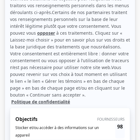
(Photo: Agence artistique Chantal David)
Liens
Fiche de Jean Harvey sur Showbizz.net
Personnages
Indéfendable
(
Alain Tremblay
2025
)