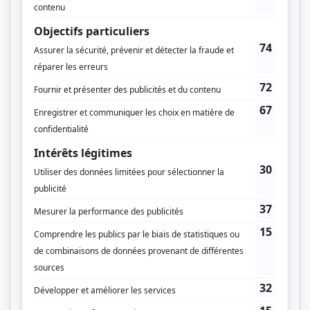
Ramdam
(
Policier
)
Histoires de filles
(
Carlo
)
Macaroni tout garni
(
Crocus
)
Virginie
(
Pédiatre
)
René Lévesque
(
Bernard Landry
)
Les Intrépides
(
Motard
)
Scoop
(
Louis Rousseau
)
Watatatow
(
Jean-René Beaulieu
)
Marilyn
(
Serge Martin
)
Les filles de Caleb
(
Hervé Dessureault
)
Libre-échange
(
Psychologue
)
Le grand remous
(
Paulo
)
Rachel et Réjean Inc.
(
André Tétreault
)
Lance et compte I-II-III
(
Denis Mercure
)