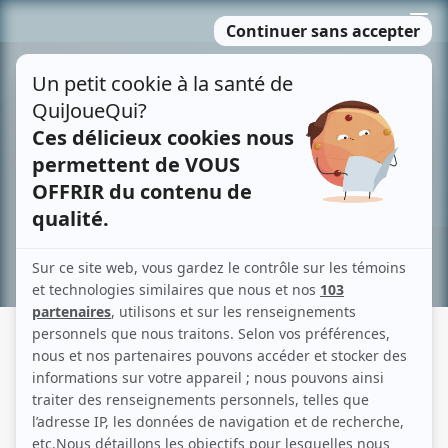
Passer
MENU
au
contenu
Recherche avancée »
JEAN HARVEY