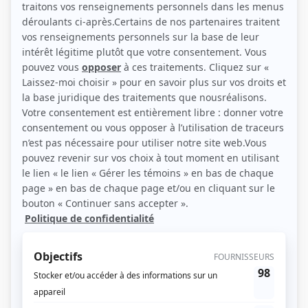
(Source: Showbizz.net / Elizabeth Lepage-Boily)
Liens
Fiche de Émile Gaudreault sur Showbizz.net
Récompenses
Séries ou téléromans
Prix Gémeaux 2000 - Meilleur texte spécial ou série humoristique - Un gars,
une fille
Prix Gémeaux 1999 - Meilleur texte spécial ou série humoristique - Un gars,
une fille