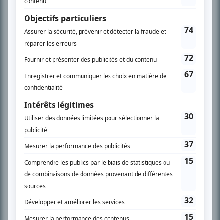
Chroniqueur télé du journal Le Soleil depuis 2001, Richard Therrien carbure à
son petit écran. Celui qu’on surnomme parfois «l’encyclopédie de la
télévision» a d’abord oeuvré au magazine TV Hebdo de 1996 à 2001. Sa
spécialité: la télé québécoise. On peut l’entendre régulièrement commenter
l’actualité télévisuelle au 98,5.
En savoir plus »
SUR LE RÉSEAU BIZZ MÉDIA
PLAN DU SITE
Accueil
Liste des oeuvres
Liste des comédiens
Recherche avancée