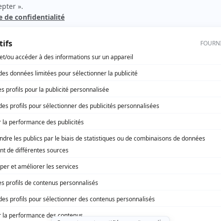
Tout sur moi
Réalisateur
que -
Hommes en quarantaine
Réalisateur
her
Histoires de filles
Auteur
t sur
t sur
rd Therrien carbure à son petit écran. Celui qu’on surnomme parfois «l’encyclopédie 
1996 à 2001. Sa spécialité: la télé québécoise. On peut l’entendre régulièrement