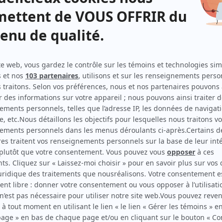
Les Invincibles
(
Frédéric « Skydome »
)
Autres contributions
L'indétectable
Réalisateur
Corbeaux
Réalisateur
Une affaire criminelle
Réalisateur
Avant le crash
Réalisateur
Patrick Senécal présente
Réalisateur
Les mutants
Réalisateur
La malédiction de Jonathan Plourde
Auteur
Faits divers
Réalisateur
Lâcher prise
Réalisateur
La théorie du K.O.
Réalisateur
Mauvais karma
Réalisateur
Roxy
Réalisateur