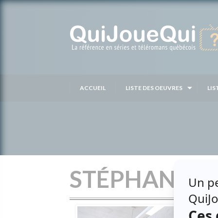
Passer
au
contenu
ACCUEIL
LISTE DES OEUVRES
LIS
STÉPHANE L