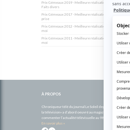
Prix Gémeaux 2019 - Meilleure réalisation série dramati
Faits divers
Prix Gémeaux 2017 - Meilleure réalisation comédie - Lâc
prise
Prix Gémeaux 2012 - Meilleure réalisation comédie - Tou
moi
Prix Gémeaux 2011 - Meilleure réalisation comédie - Tou
moi
Informations
complémentaires
À PROPOS
Chroniqueur télé du journal Le Soleil depuis 2001, Richa
la télévision» a d’abord oeuvré au magazine TV Hebdo de 
commenter l’actualité télévisuelle au 98,5.
En savoir plus »