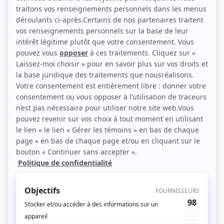
Production
Dérive
Papa(s)
Épique
Les bricoleurs du dimanche : la compétition
Une maison signée Janvier
Garde côtière
Dans une galaxie près de chez vous : 25 ans de mission
Coeur vintage
Plaza Plaisir
Après le déluge
Tout pour vendre
L'île Kilucru
Immigrants de souche
Culturama
Annie & Joey