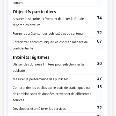
L'avenir nous appartient
Décor en vedette
En studio
Chez Marie-Mai
Pézie et Sansdrick dans l'décor!
5 chefs dans ma cuisine
Edgar
Appelle-moi si tu meurs
L'effet secondaire
Téodore pas de H
Kebec
Dans les médias
Vendre ou rénover au Québec
Les vacances de Monsieur Bruno
Les testeurs
À table avec mon ex
Les éphémères