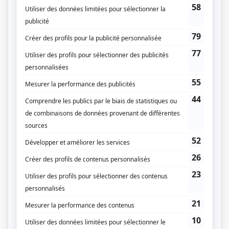
Hors réseau : l'expérience
Les filles de Caleb : l'histoire d'une passion
Vallières : Au travers de la route
Splendeur & Influence
Infoman 2024
Mirabel
Mission spatiale 84
Notre rêve américain
MusiquePlus en rappel
Motel Paradis
Infoman 2023
Demain l'Afrique
Patrick Senécal présente
Les petits rois
Le monde de Gabrielle Roy
La maison où j’ai grandi
C’est cool d’aimer Céline Dion