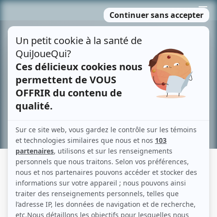
Passer
MENU
au
contenu
Recherche avancée »
ZONE3
Liens
Fiche de Zone3 sur Showbizz.net