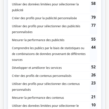
Personnages
Ayer's Cliff
(
Bill Bernhard
)
Qui a poussé Mélodie?
(
Jean-François
)
Famille magique
(
Malire Binette
)
Ils vécurent heureux
(
Jacques
)
Passez au salon
(
Gaétan
2026
)
Ils sont parmi nous
(
René Ryan
)
Sans rendez-vous
(
Dr Christophe Gagné
)
Le bonheur
(
Ministre des affaires animales
2024
)
Rue King
(
Stéphane
)
Toute la vie
(
Pierre Perron
)
Fugueuse
(
Olivier
)
Ari Cui Cui
(
Voix de l'ours
)
Béliveau
(
René Lecavalier
)
Lourd
(
Patron
)