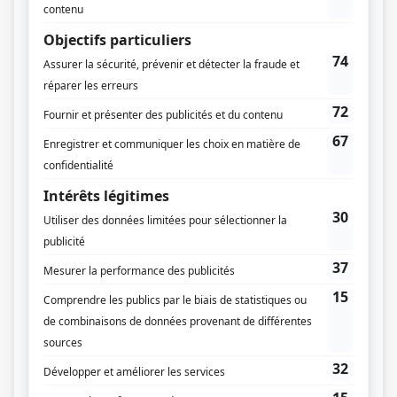
Séquelles
(
Claude Jolicoeur
)
30 vies
(
Guy Mélançon
2014
)
En audition avec Simon
(
Stéphane Crête
)
Trauma
(
Patrick Donovan
)
Tactik
(
Rick Vallières
)
La galère
(
Inspecteur d'assurances
2013
)
Les étoiles filantes
(
Jacques Préfontaine
)
Minuit, le soir
(
Jacques
)
Il était une fois dans le trouble
(
Mime
)
Smash
(
Louis
)
Harmonium
(
Pierrot le fou
)
L'Auberge du chien noir
(
Jean Duguay/Lessard/Duhamel
)
Une grenade avec ça?
(
Crash
)
Music Hall
(
Sarto
)
Cauchemar d'amour
(
Vendeur de fenêtres
)
Ayoye!
(
M. Gadouas
)
Ramdam
(
Richard Lagarde
)