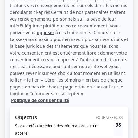
(Source: Happy Geeks Media / Elizabeth Lepage-Boily)
Liens
Fiche de Stéphane Crête sur Showbizz.net
Récompenses
Séries ou téléromans
Prix Gémeaux 2009 - Meilleure interprétation premier rôle masculin
dramatique - Jacques Préfontaine - Les étoiles filantes
Prix Gémeaux 2007 - Meilleure interprétation premier rôle masculin comédie
- Jacques Préfontaine - Les étoiles filantes
Prix Gémeaux 2002 - Meilleure interprétation rôle de soutien jeunesse - Brad
Spitfire - Dans une galaxie près de chez vous