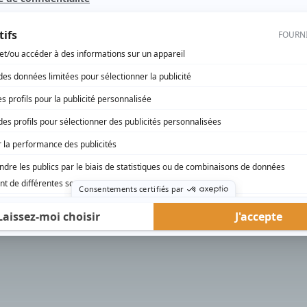
rd Therrien carbure à son petit écran. Celui qu’on surnomme parfois «l’encyclopédie 
1996 à 2001. Sa spécialité: la télé québécoise. On peut l’entendre régulièrement