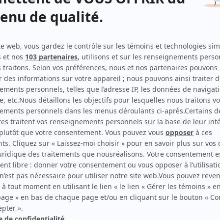
Indomptables
Auteur
Mont-Rouge
Auteur
Un gars, une fille (2023)
Auteur
Saint-Jean-du-Lac
Script-éditeur
 - Un
Makinium
Script-éditeur
Les moments parfaits
Auteur
 - Un
Chaos
Auteur
En famille
Auteur
O'
Auteur
Tranches de vie
Auteur
Ni plus ni moi
Auteur
François en série
Auteur
Cauchemar d'amour
Auteur
Histoires de filles
Auteur
Un gars, une fille
Auteur