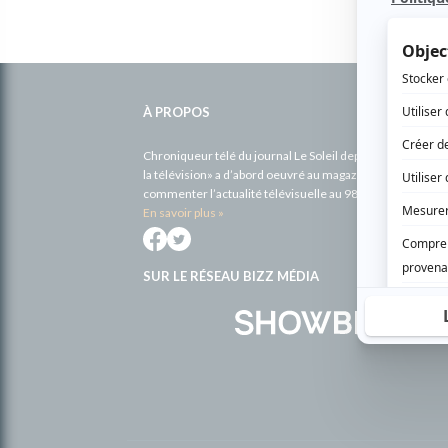
Informations
complémentaires
À PROPOS
Chroniqueur télé du journal Le Soleil depuis 2001, Richa
la télévision» a d’abord oeuvré au magazine TV Hebdo de 
commenter l’actualité télévisuelle au 98,5.
En savoir plus »
SUR LE RÉSEAU BIZZ MÉDIA