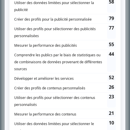
Chroniqueur télé du journal Le Soleil depuis 2001, Richard Therrien carbure à
son petit écran. Celui qu’on surnomme parfois «l’encyclopédie de la
télévision» a d’abord oeuvré au magazine TV Hebdo de 1996 à 2001. Sa
spécialité: la télé québécoise. On peut l’entendre régulièrement commenter
l’actualité télévisuelle au 98,5.
En savoir plus »
SUR LE RÉSEAU BIZZ MÉDIA
PLAN DU SITE
Accueil
Liste des oeuvres
Liste des comédiens
Recherche avancée