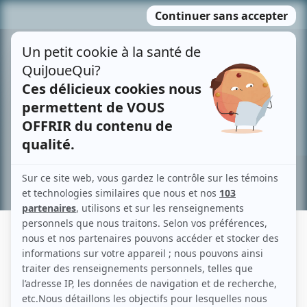
Passer
MENU
au
contenu
Recherche avancée »
BENOÎT GRATON
Liens
Fiche de Benoît Graton sur Showbizz.net