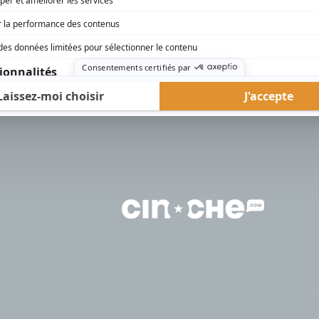
rd Therrien carbure à son petit écran. Celui qu’on surnomme parfois «l’encyclopédie 
1996 à 2001. Sa spécialité: la télé québécoise. On peut l’entendre régulièrement