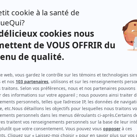
Vidanges
(
Alain
)
Indéfendable
(
Henri Blois
2026
)
L'âge adulte
(
Léonard Noël
)
Mon coloc de 80 ans
(
André
)
Société distincte
(
Pierre Tremblay
)
Nuit blanche II
(
Gilbert Desormeaux
)
Le temps des framboises
(
Médecin en 1976
)
Complètement lycée
(
Concierge
)
À coeur battant (2023)
(
Propriétaire d'Arieta
2024
)
Le bonheur
(
Malcom Shuff
2024
)
Les moments parfaits
(
Richard Laliberté
)
ues)
...Moi non plus!
(
Raymond
)
Nuit blanche
(
Gilbert Desormaux
)
C'est comme ça que je t'aime
(
M. Cloutier
2022
-
2024
)
Marika
(
Adrien Veilleux
)
Discussions avec mes parents
(
Pavel
)
File d'attente
(
Raymond Sirois
)