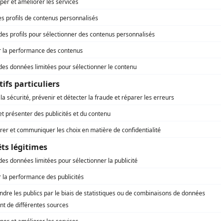
Fortier
(
Gagnon
2001
)
Chartrand et Simonne
(
Ouvrier gréviste
)
2 frères
(
Yvon Gervais
)
Histoires de filles
(
Ernest
)
Radio
(
Marcel Gariépy
)
Réseaux
(
Régisseur
)
Les sept branches de la rivière Ota
(
Maurice Zimmerman
)
La petite vie
(
Dr Longpré et Annonceur à la radio
)
Desjardins: la vie d'un homme, l'histoire d'un peuple
(
L'homme débiteur
)
Autres contributions
Les sept branches de la rivière Ota
Auteur