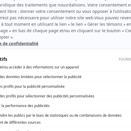
Prémonitions
(
Jean-Luc
)
Ruptures
(
Dr Philippe Marsan
2018
)
Boomerang
(
Propriétaire
)
Madame Lebrun
(
M. Coq-l'Oeil
)
Les beaux malaises
(
Normand
)
Toute la vérité
(
Rémy Métivier
)
Lance et compte : Le grand duel
(
Paul-Arthur Mongrain
)
René: Le destin d'un chef
(
Jacques Vallée
)
La galère
(
Maire
2013
)
Les hauts et les bas de Sophie Paquin
(
Louis Quintal
)
Tout sur moi
(
Richard Fréchette
)
Pure laine
(
Richard Cartier
)
Il était une fois dans le trouble
(
Archiduc
)
Les Bougon, c'est aussi ça la vie!
(
Faux médecin Vinet
)
3 x rien
(
Stéphane Trudel
)
Bunker, le cirque
(
Jean-Paul Larue
)
Willie
(
Invité de Noël
)