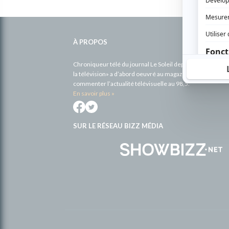
Informations
complémentaires
À PROPOS
Chroniqueur télé du journal Le Soleil depuis 2001, Richa
la télévision» a d’abord oeuvré au magazine TV Hebdo de 
commenter l’actualité télévisuelle au 98,5.
En savoir plus »
SUR LE RÉSEAU BIZZ MÉDIA