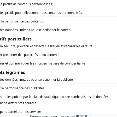
Autres contributions
Double jeu
Producteur exécutif
Double jeu
Producteur
Lakay Nou
Auteur
Lakay Nou
Idéateur
Lakay Nou
Producteur
Lakay Nou
Producteur exécutif