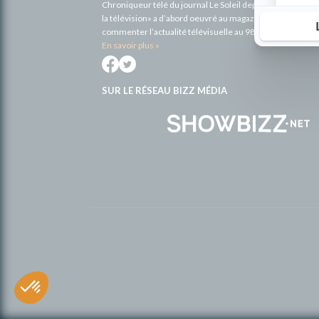
Chroniqueur télé du journal Le Soleil depuis 2001, Richa
la télévision» a d’abord oeuvré au magazine TV Hebdo de 
commenter l’actualité télévisuelle au 98,5.
En savoir plus »
SUR LE RÉSEAU BIZZ MÉDIA