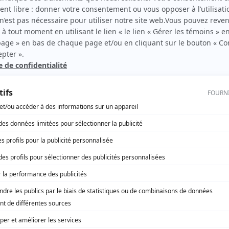
rie
Miss météo
(
Allan Kelly
)
Destinées
(
Fred Gauthier
)
Le 7e round
(
Joël Janvier
)
Nos étés
(
François Pierre
)
Cover Girl
(
Lara Brown!
)
Les Bougon, c'est aussi ça la vie!
(
Marco
)
Les aventures tumultueuses de Jack Carter
(
Pie IX
)
Annie et ses hommes
(
Dr. Casimir
)
Music Hall
(
Yohan
)
Réal-TV
(
Kevin
)
Tag
(
William
)
2 frères
(
Eddy Rasta
)
Histoires de filles
(
Nelson
)
Virginie
(
Sylvestre Paul
)
Parents malgré tout
(
Alexandre
)
Les nouvelles aventures des Intrépides
(
Taggeur
)
ZAP
(
Justin Désir
)