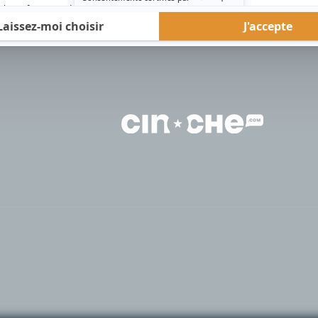
rd Therrien carbure à son petit écran. Celui qu’on surnomme parfois «l’encyclopédie 
1996 à 2001. Sa spécialité: la télé québécoise. On peut l’entendre régulièrement