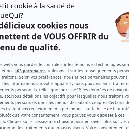
Lakay Nou
(
Henri Honoré
)
Jowanne, la psy des stars
(
Frédéric Pierre
)
Alertes
(
Renaud Magloire
)
Les yeux fermés
(
Sébastien
)
...Moi non plus!
(
Jean-François Baptiste
)
Je voudrais qu'on m'efface
(
Professeur d'histoire
)
La Maison-Bleue
(
Pierre Pelletier
)
Cerebrum
(
Dr Henri-Martin Chabot
2022
-
2025
)
Alerte Amber
(
Renaud Magloire
)
5e rang
(
Nicolas Giguère
2019
-
2020
)
La disparition (The Disappearance)
(
Policier
)
Conseils de famille
(
Émile Pelletier
)
Ça décolle!
(
Amoureux
)
Web thérapie
(
Marc Soucy
2017
)
Mémoires vives
(
Bruno Poitras
)
Le gentleman
(
Gabriel Séverin
2009
-
2013
)
Tactik
(
Reda Baptiste
)