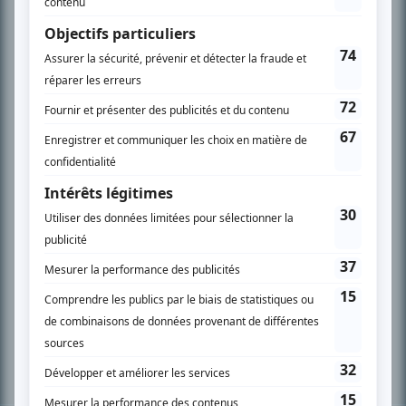
PLAN DU SITE
Accueil
Liste des oeuvres
Liste des comédiens
Recherche avancée
À propos
Nous contacter
Termes et conditions
Politique de confidentialité
Gestion du consentement