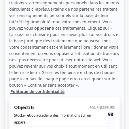
(Source: Happy Geeks Média / Sylvain Légaré)
Liens
Fiche de Yves P. Pelletier sur Showbizz.net
Personnages
Les pêcheurs
(
Yves Pelletier
2013
-
2017
)