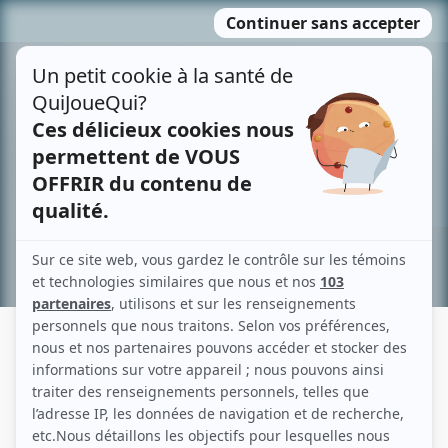
Passer
MENU
au
contenu
Recherche avancée »
YVES P. PELLETIER