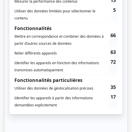
Saison 9: Diffusée chaque mardi à 19h00
(30 minutes)
Saison 10: Diffusée chaque mardi à 19h00
(30 minutes)
Récompenses
Gala MetroStar 2005 - Artiste émission d'humour - Martin Matte (Bruno
Gagnon)
Distribution
Pierre Brassard
(
Jean-Claude Langevin
)
Martin Matte
(
Bruno Gagnon
)
Stéphane E. Roy
(
Sylvain Desjardins
)
Catherine Florent
(
Jeanne Coulombe
)
Julie Ménard
(
Josée Gamache
)
Claude Prégent
(
Normand Dugars
)
Louise Deslières
(
Carole Lussier
)
Jasmin Roy
(
Philippe Graton
)