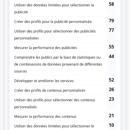
Fiche de
Caméra café
sur Showbizz.net
Genre
Comédie
Réalisation
Louis Bolduc
Marie-Hélène Copti
Michel Courtemanche
Pierre Paquin
Guy Lévesque
Textes
François Avard
Daniel Gagnon
Stéphane E. Roy
Compagnie de production