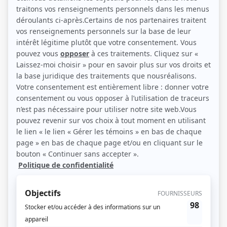
Pierre Brassard, Mahée Paiement, Catherine-Anne Toupin, Claude Prégent
et Martin Drainville (Photo: Encore Télévision)
Description sommaire de l'histoire
La vie quotidienne des employés d'une succursale montréalaise d'une grande
compagnie torontoise à travers une caméra cachée dans une machine à café
installée à la demande du patron. L'aire de repos de l'immeuble est donc la
seule prise de vue de toute la série (sauf à de très rares occasions) et la
caméra ne bouge jamais. Les personnages de la série interagissent entre eux
d'une manière plus ou moins réaliste, se retrouvant régulièrement dans des
situations extraordinaires.
(Qui Joue Qui)
Liens