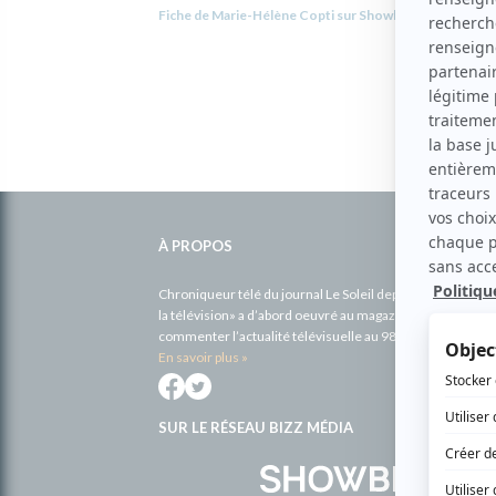
Fiche de Marie-Hélène Copti sur Showbizz.net
Informations
complémentaires
À PROPOS
Chroniqueur télé du journal Le Soleil depuis 2001, Richa
la télévision» a d’abord oeuvré au magazine TV Hebdo de 
commenter l’actualité télévisuelle au 98,5.
En savoir plus »
SUR LE RÉSEAU BIZZ MÉDIA