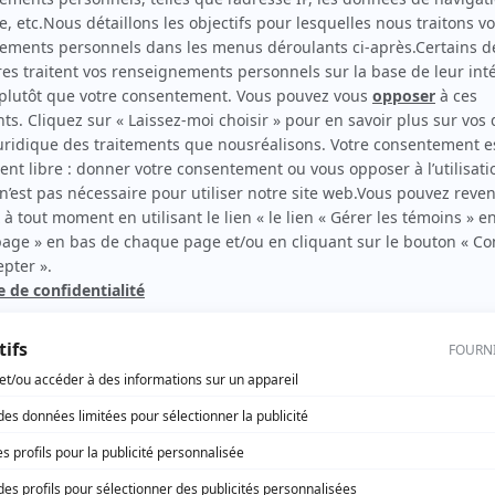
30 vies
Réalisatrice
Caméra café
Réalisatrice
rd Therrien carbure à son petit écran. Celui qu’on surnomme parfois «l’encyclopédie 
1996 à 2001. Sa spécialité: la télé québécoise. On peut l’entendre régulièrement