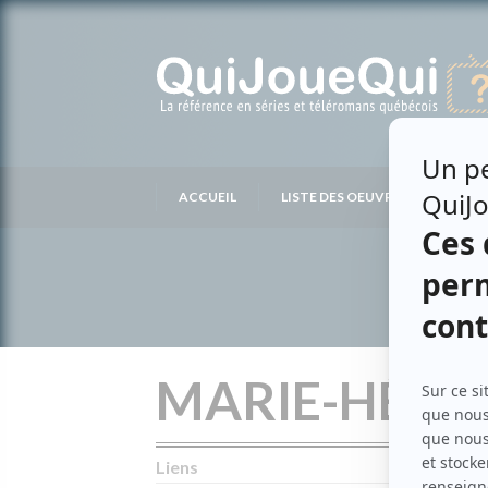
Passer
au
contenu
ACCUEIL
LISTE DES OEUVRES
LIS
MARIE-HÉLÈN
Liens