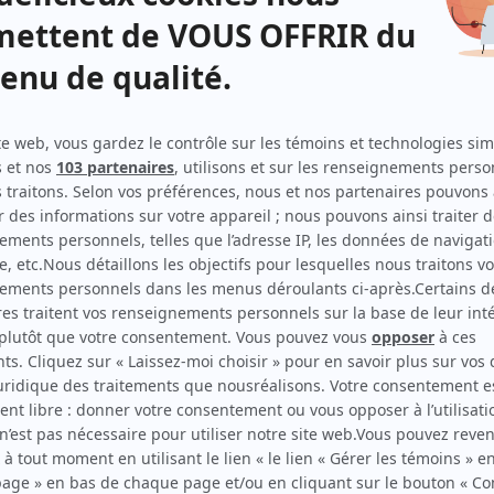
Unité 9
(
Josée
)
Colocs.tv
(
Annie Dufresne
)
Le coeur a ses raisons
(
Brooke Gallaway
)
Il était une fois dans le trouble
(
Chef Tanguay
)
Une grenade avec ça?
(
Anabelle Boulay
)
Le Plateau
(
Natasha
)
Caméra café
(
Mylène
)
Music Hall
(
Manon
)
Max Inc.
(
Irka
)
Cauchemar d'amour
(
Valérie
)
Réal-TV
(
Nathalie
)
L'or
(
Murielle Martinelli
)
La vie la vie
(
Réparatrice
)
Le Polock
(
Berthe
)
Km/h
(
Andrée Nadeau
)
Sauve qui peut!
(
Journaliste
)
Un gars, une fille
(
Bibliothécaire
)