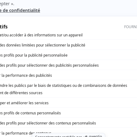
Cher Olivier
(
Alys Robi
)
Virginie
(
France Ouellet
)
Les aventures de la Courte échelle
(
Nathalie
)
10-07
(
Marie
)
Les héritiers Duval
(
Secrétaire
)
L'Arche de Zoé
(
Emma Desruisseaux
)
rd Therrien carbure à son petit écran. Celui qu’on surnomme parfois «l’encyclopédie 
1996 à 2001. Sa spécialité: la télé québécoise. On peut l’entendre régulièrement