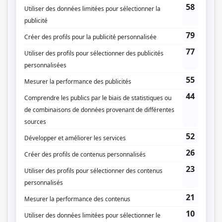
Victor Lessard
(
Religieuse
2018
)
Catastrophe
(
Mme Harvey
)
L'heure bleue
(
Juge
2019
)
Prémonitions
(
Suzanne Beaudoin
)
Mon ex à moi
(
Vieille dame bicyclette
)
Les beaux malaises
(
Mère de Maxime
)
Série noire
(
Huguette
2016
)
Mauvais karma
(
Florence
)
Yamaska
(
Francine Baillargeon
)
La galère
(
Mme Paré
2011
)
Il était une fois dans le trouble
(
Tante Marie
)
Hommes en quarantaine
(
Mme Hamel
)
Annie et ses hommes
(
Ghislaine
)
Fêtes fatales
(
Auteure
)
Caméra café
(
Sylvie
)
Willie
(
Golfeuse
)
Caserne 24
(
Régine Girouard
)