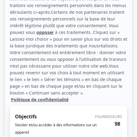
(Source: Photo: Stéphane Dumais)
Liens
Fiche de Marie Cantin sur Showbizz.net
Personnages
Échouées
(
Gisèle
)