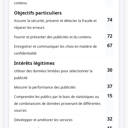
Sous le signe du lion II
(
Garde Langevin
)
Le retour
(
Jeanne Prévost
)
Sous un ciel variable
(
Dre St-Jacques
1996
)
Graffiti
(
Louise Marchand
)
Watatatow
(
Denise Lanctôt
)
D'amour et d'amitié
(
Policière
)
Avec un grand A: Suzanne et Bruno
(
La sexologue
)
Jeux de société
(
Marie-Hélène Vandelac
)
À plein temps
(
Nicole Boileau
)
Monsieur le ministre
(
Rôle inconnu
)
Le temps d'une paix
(
Vipérine Bouchard
)
Au jour le jour
(
Rôle inconnu
)
Scénario: Journal en images froides
(
Mlle Morin
)
La Petite Patrie
(
Mado
)