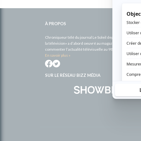
Informations
complémentaires
À PROPOS
Chroniqueur télé du journal Le Soleil depuis 2001, Richa
la télévision» a d’abord oeuvré au magazine TV Hebdo de 
commenter l’actualité télévisuelle au 98,5.
En savoir plus »
SUR LE RÉSEAU BIZZ MÉDIA