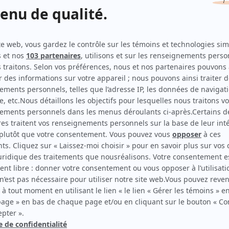
Malgré moi
(
Ilunga
)
Un gars, une fille (2023)
(
Eddy
)
Rock et Rolland
(
Moumba
)
Caméra café
(
Chauffeur de taxi
)