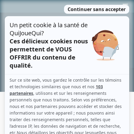
Passer
MENU
au
contenu
Recherche avancée »
BOBBY BESHRO