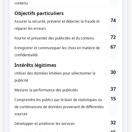
Les jeunes loups
(
Lieutenant-détective Marceau
)
30 vies
(
Pierre-Marc Jetté
2012
)
Toute la vérité
(
Sergent-détective Dumais
)
Trauma
(
Lieutenant Alain Rahmani
)
Les Boys
(
Jolin
)
Les hauts et les bas de Sophie Paquin
(
Philippe Lacoste
)
François en série
(
Faux François
)
Au nom de la loi
(
Tomek Rudnicki
)
Le négociateur
(
Robert Ricard
)
Jean Duceppe
(
Guy Provost
)
Une grenade avec ça?
(
Julien-Christophe «JC»
)
Le Plateau
(
Le gars du vidéo
)
Rumeurs
(
André
)
Fêtes fatales
(
Charles
)
Caméra café
(
André Nadon
)
L'or
(
Steve Martinelli
)
Tribu.com
(
Niko
)