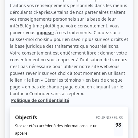
(Source: Showbizz.net / Sylvain Légaré )
Liens
Fiche de Bobby Beshro sur Showbizz.net
Personnages
La collecte
(
Richard Larose
)