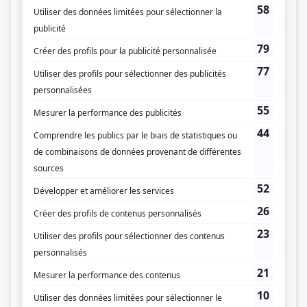
STAT
(
Président du comité
2023
)
Classé secret
(
Robert Galois
)
Alertes
(
Georges Blackburn
2025
)
Plan B IV
(
Mario Chaput
)
Une affaire criminelle
(
Gilbert Lalande
)
Anna et Arnaud
(
Ricardo
)
Les mecs
(
J.A. Audet
2023
)
Les mutants
(
Bertrand
)
5e rang
(
Guy Bérubé
2019
)
L'heure bleue
(
Jean-Claude Boisvert
2018
-
)
District 31
(
Alain Légaré
2018
)
Ruptures
(
Jean-Michel Doucet
2016
-
)
Les pays d'en haut
(
Grand Meo
)
Pour Sarah
(
Olivier Durand
)
Mon ex à moi
(
Monsieur distingué
)
Lance et compte IX
(
Lieutenant Caderre
)
Ces gars-là
(
Denis
2015
)