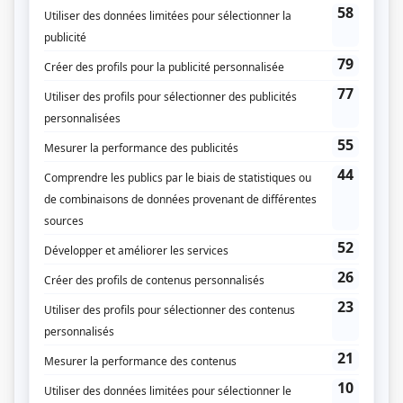
Les Lavigueur : La vraie histoire
(
Colette Richard
)
Smash
(
Mme Trudel
)
Le petit monde de Laura Cadieux
(
Mme Gladu
)
Jean Duceppe
(
Amanda Alarie
)
Caméra café
(
Mère de Sylvain
)
Virginie
(
Jeannine Tremblay
)
Les grands procès: L'affaire de la petite Aurore
(
Mme Lemay
)
4 et demi...
(
Hélène Martineau
)
La petite vie
(
Pleureuse
)
Scoop
(
Femme chicane
1993
)
Cormoran
(
Angélique Lafond
)
Avec un grand A: Marie-Claude, Émilie et Germain
(
L'infirmière
)
Super sans plomb
(
Aline Milliard
)
Le matou
(
Mme Jobin
)
Les larmes volées
(
Claudette
)
La clé des champs
(
Thérèse
)
L'Agent fait le bonheur
(
Virginie Bourque
)