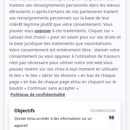
(Source: Photo: Facebook)
Liens
Fiche de Mireille Thibault sur Showbizz.net
Personnages
Prozac: La maladie du bonheur
(
Tante Madeleine
)