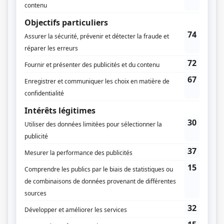
Épopée rock
(
Hectorine Lachance
)
Noces de juin
(
Berthe
)
Empire Inc.
(
Paulette
)
Monsieur le ministre
(
Rôle inconnu
)
Métro boulot dodo
(
Louise Paquette
)
S.O.S. j'écoute
(
Marie
)
Les fils de la liberté
(
Régine
)
L'école des femmes
(
Georgette
)
La cruche cassée
(
Rôle inconnu
)
Frédéric
(
Patricia
)
Le clan Beaulieu
(
Monique Tremblay
)
Scénario: La mémoire cassée
(
Solange
)
Faut le faire
(
Rôle inconnu
)