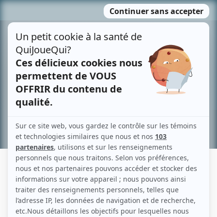
Passer
MENU
au
contenu
Recherche avancée »
DANIEL GAGNON
Liens
Fiche de Daniel Gagnon sur Showbizz.net