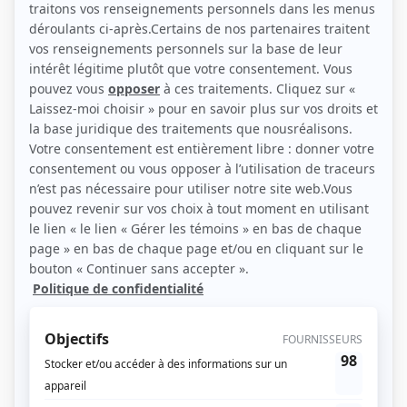
Contributions
Double jeu
Auteur
Les crues
Script-éditeur
Les crues
Auteur
Marco Lachance
Auteur
La confrérie
Script-éditeur
Le bonheur
Auteur
Caméra café II
Auteur
Caméra café II
Script-éditeur
Conseils de famille
Auteur
Madame Lebrun
Auteur
Complexe G
Auteur
VRAK la vie
Auteur
Les Parent
Auteur
Pendant ce temps devant la télé
Auteur