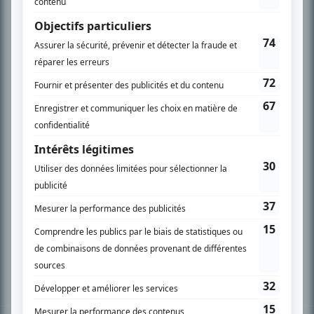
PLAN DU SITE
Accueil
Liste des oeuvres
Liste des comédiens
Recherche avancée
À propos
Nous contacter
Termes et conditions
Politique de confidentialité
Gestion du consentement