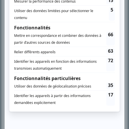
PLAN DU SITE
Accueil
Liste des oeuvres
Liste des comédiens
Recherche avancée
À propos
Nous contacter
Termes et conditions
Politique de confidentialité
Gestion du consentement