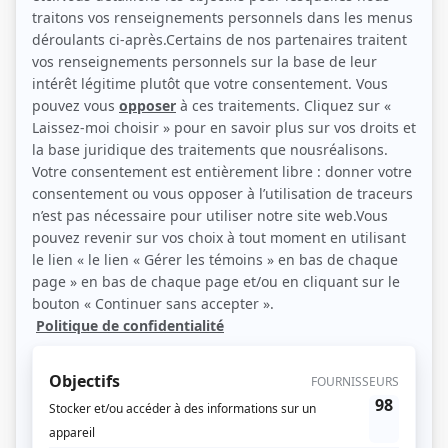
(Source: Photo: Cossette photographe)
Liens
Fiche de Lucie Laurier sur Showbizz.net
Personnages
Clash
(
Suzanne Campeau
)