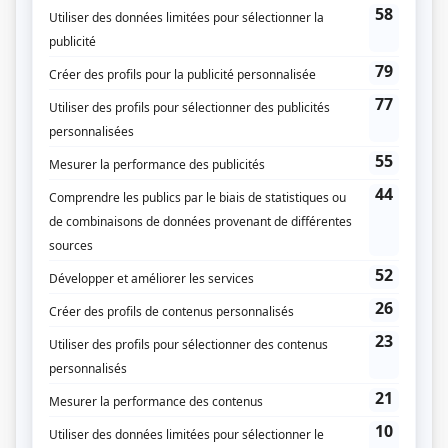
Prémonitions
(
Anouk
)
Trudeau, Pierre Elliott (Trudeau II : Maverick in the Making)
(
Suzette
Trudeau
)
René: Le destin d'un chef
(
Corinne Côté
)
Taxi 0-22
(
Lucie Laurier
)
René
(
Corinne Côté
)
François en série
(
Émilie
)
Les Invincibles
(
Jolène
)
Le négociateur
(
Valérie Viau
)
Jean Moulin, une affaire française
(
Colette Jacques
)
Caméra café
(
Consultante temporaire
)
Cauchemar d'amour
(
Taille Zéro
)
Fortier
(
Sagash
)
Ces enfants d'ailleurs
(
Michèle Dupuis
)
Virginie
(
Karine Constantin
2003
-
2005
)
Avec un grand A: Ça fait pas partie de la job
(
Nathalie Beaupré
)
Les filles de Caleb
(
Émilie Bordeleau, adolescente
)