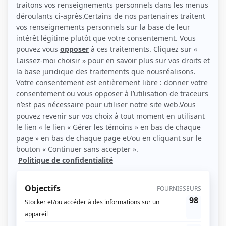
(Source: Photo: Andréanne Gauthier)
Liens
Fiche de Mélanie Maynard sur Showbizz.net
Personnages
30 vies
(
Marie Coallier
2014
)