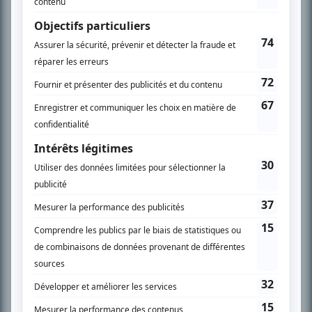
spécialité: la télé québécoise. On peut l’entendre régulièrement commenter
l’actualité télévisuelle au 98,5.
En savoir plus »
SUR LE RÉSEAU BIZZ MÉDIA
PLAN DU SITE
Accueil
Liste des oeuvres
Liste des comédiens
Recherche avancée
À propos
Nous contacter