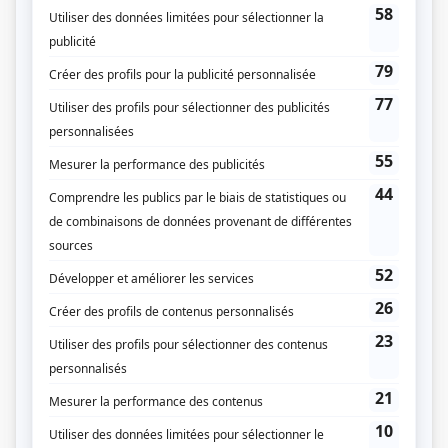
Prix Gémeaux 1995 - Meilleure interprétation rôle de soutien féminin
dramatique - Thérèse Paré - La petite vie
Prix Gémeaux 1995 - Meilleure interprétation féminine dans un rôle de
soutien toutes catégories dramatiques - Thérèse Paré - La petite vie
Personnages
Dumas
(
Colette Bertrand
2026
)
Alertes
(
Marjolaine Lacroix
2022
-
2023
)
Détective numéro un
(
)
Mustang
(
)
Mon coloc de 80 ans
(
Yvonne
)
La petite vie (2023)
(
Thérèse Paré
)
Sans rendez-vous
(
Marianne
)
Les beaux malaises 2.0
(
Liette
)
Entre deux draps
(
Lucie
)