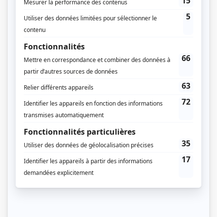
Marcel poursuivi par les chiens
(
Rose
)
Le sorcier
(
Azalée Gadouas
)
Madame La Bolduc
(
Rose Ouellette
)
La petite vie
(
Thérèse Paré
)
Avec un grand A: C'est la faute à Barbie
(
Julie
)
Au nom du père et du fils
(
Azalée Gadouas
)
CTYVON
(
Line
)
Robin et Stella
(
Yvonne
)
Mon père avait raison
(
Rôle inconnu
)
L'Agent fait le bonheur
(
Linda Pinsonneault
)
Aïrenem
(
Rôle inconnu
)
À plein temps
(
Voix de Hugo Bégin
)
Viens-tu jouer dans ma cour?
(
Frisette
)
S.O.S. j'écoute
(
Rôle inconnu
)
À voix basse
(
Luce
)
À cause de mon oncle
(
Rôle inconnu
)
Grand-papa
(
Catherine Lamontagne
)