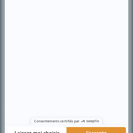
PLAN DU SITE
Accueil
Liste des oeuvres
Liste des comédiens
Recherche avancée
À propos
Nous contacter
Termes et conditions
Politique de confidentialité
Gestion du consentement