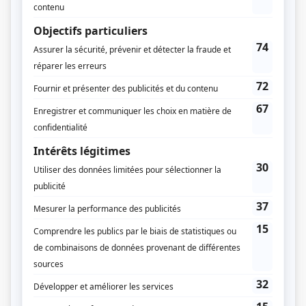
Les Invisibles
(
Diane Lavallée
)
En tout cas
(
Hélène Bouchard
)
Conseils de famille
(
Suzanne Caron
)
Web thérapie
(
Marie-Reine Roy
)
Boomerang
(
Sylvie Lussier
2016
-
)
Mon ex à moi
(
Murielle Tremblay
)
30 vies
(
Marjorie
)
VRAK la vie
(
Constance
)
Roxy
(
Johanne
)
Les Boys
(
Claude Lapierre
)
Kif-Kif
(
Denise Michaud
)
Casino
(
Ursule
)
Détect Inc.
(
Madonna
)
Caméra café
(
Femme de Normand
)
Max Inc.
(
Barbara Bigras
)
La vie la vie
(
Ariane Raymond
)
2 frères
(
Dominique Lazure
)
Virginie
(
Justine Dansereau
)