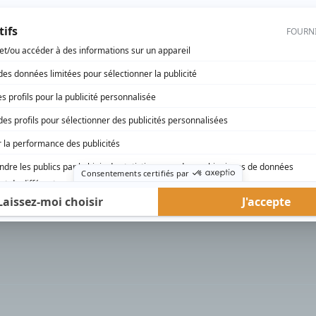
rd Therrien carbure à son petit écran. Celui qu’on surnomme parfois «l’encyclopédie 
1996 à 2001. Sa spécialité: la télé québécoise. On peut l’entendre régulièrement