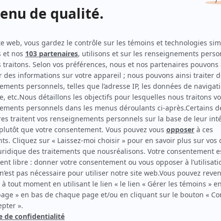
Max et Livia
(
Max
)
Les pêcheurs
(
Maxim Martin
2015
)
Caméra café
(
Le réinséré
)
Juliette Pomerleau
(
Maigrichon
)
Km/h
(
Buzz
)