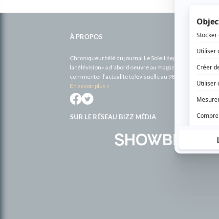
Informations
complémentaires
À PROPOS
Chroniqueur télé du journal Le Soleil depuis 2001, Richa
la télévision» a d’abord oeuvré au magazine TV Hebdo de 
commenter l’actualité télévisuelle au 98,5.
En savoir plus »
SUR LE RÉSEAU BIZZ MÉDIA