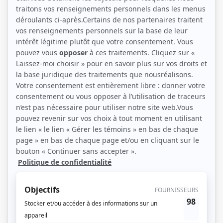
(Photo: Agence artistique Chantal David)
Liens
Fiche de Benoît Langlais sur Showbizz.net
Récompenses
Séries ou téléromans
Gala MetroStar 2002 - Rôle masculin télésérie québécoise - Zacharie Hébert -
2 frères