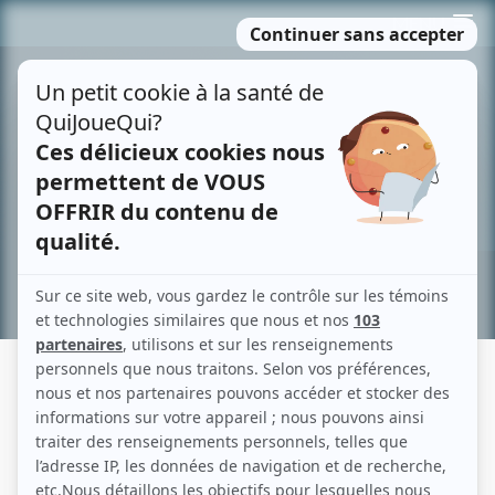
Passer
MENU
au
contenu
Recherche avancée »
BENOÎT LANGLAIS