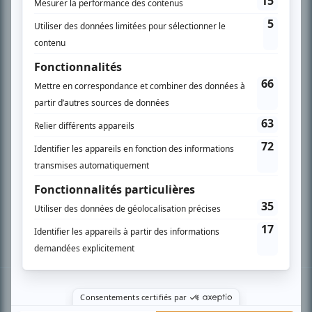
PLAN DU SITE
Accueil
Liste des oeuvres
Liste des comédiens
Recherche avancée
À propos
Nous contacter
Termes et conditions
Politique de confidentialité
Gestion du consentement