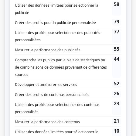
Personnages
Tu m'aimes-tu?
(
Jonathan Mercier
)
Apparences
(
Philippe Montel
)
Le gentleman
(
Simon Paquin
)
Destinées
(
Vincent
)
Temps dur
(
Patrice Léonard
)
Caméra café
(
Guillaume
)
Ramdam
(
Mathieu Laporte
)
Délirium
(
Arnaud
)
Quadra
(
Bertrand
)
2 frères
(
Zacharie Hébert
)
Sauve qui peut!
(
Max Dubois
)
Virginie
(
Pierre-Paul Laporte
)
Les aventures de la Courte échelle
(
Phil
)