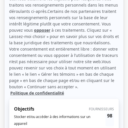
(Source: Photo: Marjorie Guindon)
Liens
Fiche de Noémie Yelle sur Showbizz.net
Personnages
Un gars, une fille (2023)
(
La proprio agaçante
)