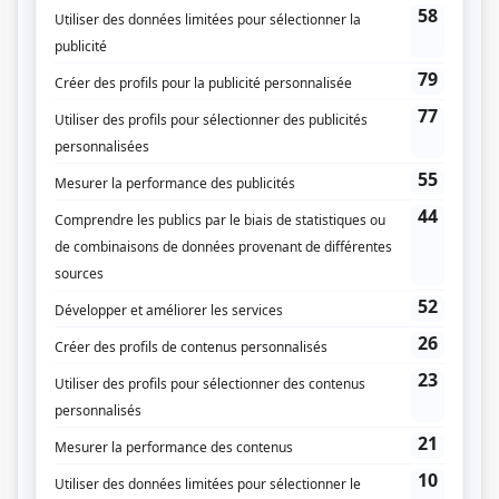
Doute raisonnable
(
Camille Dupuis
2023
)
Les beaux malaises 2.0
(
Chantal
)
Les bogues de la vie
(
Marie Novembre
)
L'effet secondaire
(
Mère de Jonathan
2022
)
L'heure bleue
(
Marianne Deschamps
2021
)
District 31
(
Christine Poupart
2020
)
St-Nickel
(
Nicole Martel
)
Au secours de Béatrice
(
Zoé Geoffroy
)
Les beaux malaises
(
Chantal
)
Unité 9
(
Infirmière
)
Les Kiki Tronic
(
Gritney Smears
)
Destinées
(
Nathalie Lussier
)
La job
(
Valérie
)
Nos étés
(
Diane Landry, 21 ans
)
Les ex
(
Karine Bélanger Fortin
)
Il était une fois dans le trouble
(
Anne
)
Caméra café
(
Sarah
)