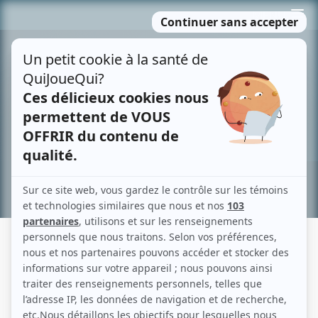
Passer
MENU
au
contenu
Recherche avancée »
LISTE DES OEUVRES
A
B
C
D
E
F
G
H
I
J
K
L
M
N
O
P
Q
R
S
T
U
V
W
X
Y