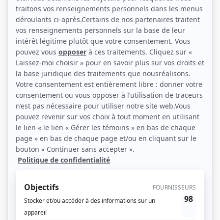
Z
Q
Les quat' fers en l'air
Quadra
Quand le coeur attend...
Quatre voix... une parole
Quatuor: Brigitte
Quatuor: C.Q.F.D.
Quatuor: De fil en aiguille
Quatuor: Dernier combat
Quatuor: Élisabeth
Quatuor: Élise Velder
Quatuor: Il était une robe...
Quatuor: L'étrangleur
Quatuor: La chaise à pépère