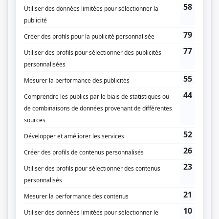
Quatuor: La maison au bord de l'eau
Quatuor: La marque de Dieu
Quatuor: La mercière assassinée
Quatuor: La nuit du carrefour
Quatuor: La tenue de soirée est de rigueur
Quatuor: Le billet doux
Quatuor: Le cheval de Troie
Quatuor: Le fils du bedeau
Quatuor: Le léviathan
Quatuor: Le voyage à Rome
Quatuor: Les héritiers
Quatuor: Les vacances de Maigret
Quatuor: Monsieur Gallet, décédé
Quatuor: Morts sans visage
Quatuor: Née pour un petit pain
Quatuor: Procès pour meurtre
Quatuor: Quand nous serons à la Manouan