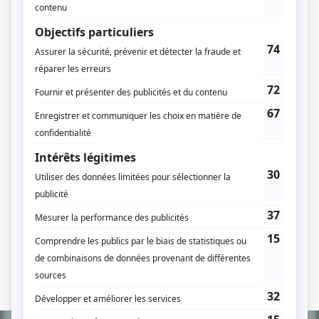
Quatuor: Studio 43
Quatuor: Un beau Brummel
Quatuor: Un homme à la fenêtre
Quatuor: Un roman-savon
Quelle famille!
Qui a éclaboussé le ministre?
Qui a poussé Mélodie?
Qui perd gagne
Quinze ans plus tard
A
B
C
D
E
F
G
H
I
J
K
L
M
N
O
P
Q
R
S
T
U
V
W
X
Y
Z