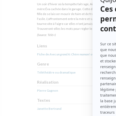
Un soir d'hiver où la tempête fait rage, Aimée retrouve sa
mère Éva cachée dans le garage. Cette dernière menace 
fille de se laisser mourir de faim et de froid plutôt que d'al
l'asile. L'affrontement entre la mère et sa fille de 47 ans
tourne vite à l'aigre car elles n'ont jamais réussi à se parle
Trouveront-elles les mots pour régler les vieux conflits?
(Source: Télé+)
Liens
Fiche de
Avec un grand A: Chère maman!
sur Showbizz.net
Genre
Téléthéâtre ou dramatique
Réalisation
Pierre Gagnon
Textes
Janette Bertrand