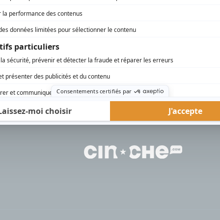
rd Therrien carbure à son petit écran. Celui qu’on surnomme parfois «l’encyclopédie 
1996 à 2001. Sa spécialité: la télé québécoise. On peut l’entendre régulièrement