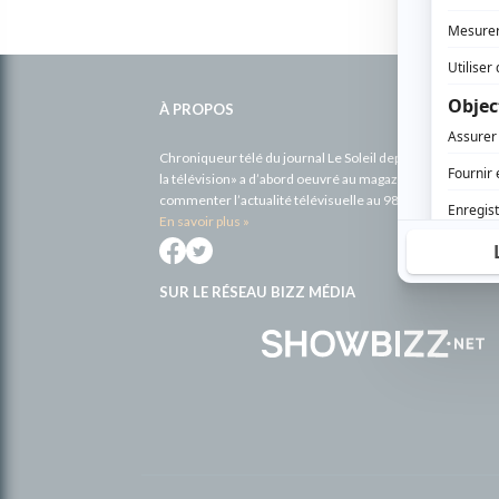
Informations
complémentaires
À PROPOS
Chroniqueur télé du journal Le Soleil depuis 2001, Richa
la télévision» a d’abord oeuvré au magazine TV Hebdo de 
commenter l’actualité télévisuelle au 98,5.
En savoir plus »
SUR LE RÉSEAU BIZZ MÉDIA