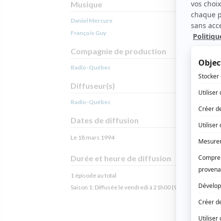
Musique
Daniel Mercure
François Guy
Compagnie de production
Radio-Québec
Diffuseur(s)
Radio-Québec
Dates de diffusion
Le 18 mars 1994
Durée et heure de diffusion
1 épisode au total
Saison 1: Diffusée le vendredi à 21h00
(90 minutes)