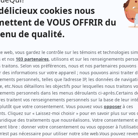
Janine Sutto
(
Éva Bonin
)
sa
Muriel Dutil
(
Aimée
)
ler à
Suzanne Garceau
(
Francine
)
r.