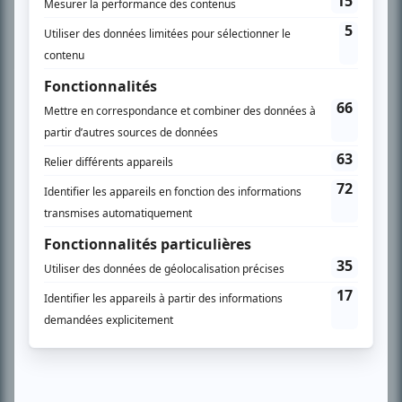
À PROPOS
Chroniqueur télé du journal Le Soleil depuis 2001, Richard Therrien carbure à
son petit écran. Celui qu’on surnomme parfois «l’encyclopédie de la
télévision» a d’abord oeuvré au magazine TV Hebdo de 1996 à 2001. Sa
spécialité: la télé québécoise. On peut l’entendre régulièrement commenter
l’actualité télévisuelle au 98,5.
En savoir plus »
SUR LE RÉSEAU BIZZ MÉDIA
PLAN DU SITE
Accueil
Liste des oeuvres
Liste des comédiens