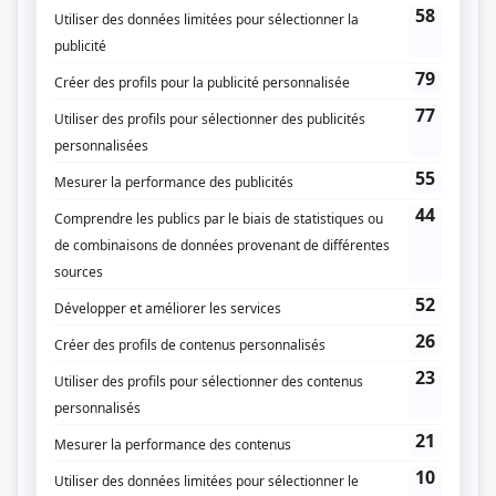
Fiction pour enfants
Réalisation
Hélène Girard
Textes
Neil Kroetsch
Compagnie de production
Prisma Films
Diffuseur(s)
Canal Famille
Dates de diffusion
Début le 6 septembre 1994
Durée et heure de diffusion
Diffusion en cours