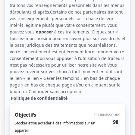
(Source: Photo: YouTube)
Description sommaire de l'histoire
Résumé à venir.
(Qui Joue Qui)
Liens
Fiche de
Anne la banane
sur Showbizz.net
Genre