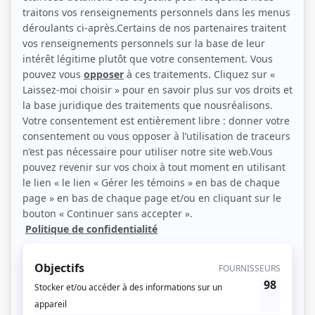
messieurs importants et ignorants et la vie intime de ces deux artistes, perdus
dans un monde qu'ils n'arrivent pas à saisir.
(Source: Ici Radio-Canada)
Liens
Fiche de
Au-dessus de tout
sur Showbizz.net
Genre
Téléthéâtre ou dramatique
Réalisation
Jean-Paul Fugère
Textes
Paul Chamberland
Compagnie de production
Société Radio-Canada
Diffuseur(s)