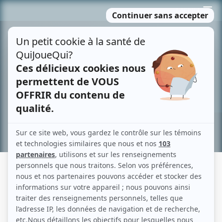
Passer
MENU
au
contenu
Recherche avancée »
AU-DESSUS DE TOUT
Description sommaire de l'histoire
L'histoire d'un peintre et d'un sculpteur contemporains et de leurs démêlés
avec le monde actuel: les vernissages où paradent les snobs sans goût, les