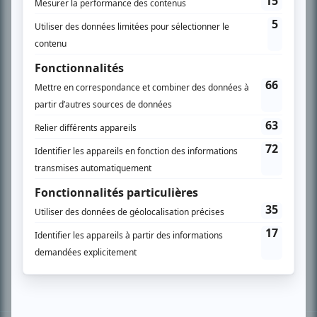
PLAN DU SITE
Accueil
Liste des oeuvres
Liste des comédiens
Recherche avancée
À propos
Nous contacter
Termes et conditions
Politique de confidentialité
Gestion du consentement