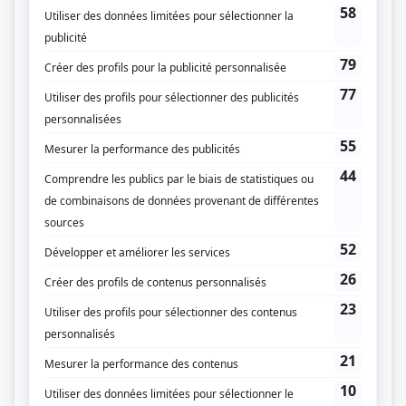
Radio-Canada
Dates de diffusion
Le 2 octobre 1966
Durée et heure de diffusion
1 épisode au total
Saison 1: Diffusée le dimanche à 21h00
(60 minutes)
Distribution
Jacques Godin
(
Pierre Beauchemin
)
Robert Gadouas
(
Fernand Gervais
)
Michelle Rossignol
(
Soleil
)
Michèle Le Hardy
(
La propriétaire de la galerie
)
Georges Groulx
(
Un professeur d'histoire de l'art
)