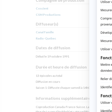
Compagnie de production
Coscient
CSM Productions
Diffuseur(s)
Canal Famille
Radio-Québec
Dates de diffusion
Début le 19 octobre 1991
Durée et heure de diffusion
13 épisodes au total
Diffusion en cours
Saison 1: Diffusée chaque samedi à 14h00
(30 minutes)
Informations supplémentaires
Coproduction Canada-France-Suisse. La série porte aussi
titre de
La saga d'Archibald
et a été rediffusée à Radio-Qué