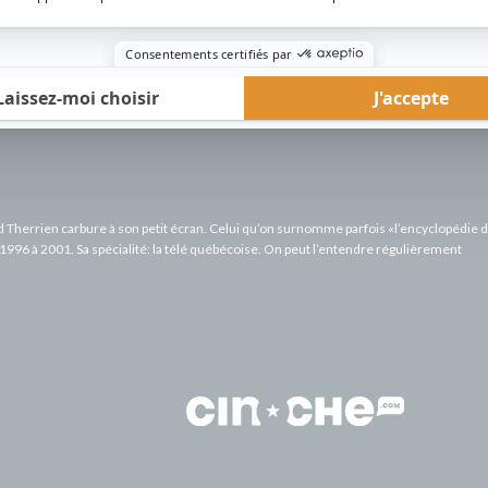
rd Therrien carbure à son petit écran. Celui qu’on surnomme parfois «l’encyclopédie 
1996 à 2001. Sa spécialité: la télé québécoise. On peut l’entendre régulièrement