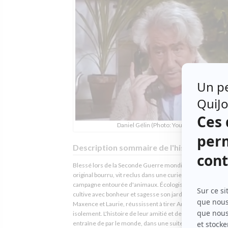
Daniel Gélin (Photo: YouTube)
Description sommaire de l'histoire
Blessé lors de la Seconde Guerre mondiale, Archibald, un 
original bourru, vit reclus dans une curieuse maison de
campagne entourée d'animaux. Écologiste avant l'heure, i
cultive avec bonheur et sagesse son jardin. Deux enfants,
Maxence et Laurie, réussissent à tirer Archibald de son
isolement. L'histoire de leur amitié et de leur complicité l
entraîne de par le monde, dans une suite d'aventures