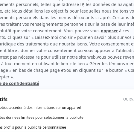
 son
Carlo Gigliotti
(
Rôle inconnu
)
Pierre Miserez
(
Rôle inconnu
)
gmes
Johan Rougeul
(
Rôle inconnu
)
Yves Barsacq
(
Rôle inconnu
)
ois,
bec)
Sophie Deschamps
(
Rôle inconnu
)
Loïc Houdré
(
Rôle inconnu
)
Robert Bouvier
(
Rôle inconnu
)
Julien Poulin
(
Rôle inconnu
)
Louise Richer
(
Rôle inconnu
)