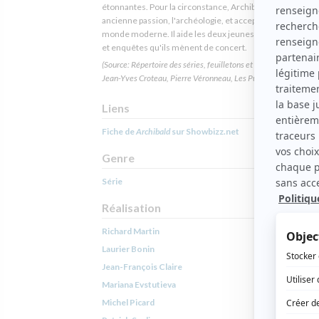
étonnantes. Pour la circonstance, Archibald renoue avec
ancienne passion, l'archéologie, et accepte d'affronter le
monde moderne. Il aide les deux jeunes à résoudre éni
et enquêtes qu'ils mènent de concert.
(Source: Répertoire des séries, feuilletons et téléromans québéc
Jean-Yves Croteau, Pierre Véronneau, Les Publications du Qué
Liens
Fiche de
Archibald
sur Showbizz.net
Genre
Série
Réalisation
Richard Martin
Laurier Bonin
Jean-François Claire
Mariana Evstutieva
Michel Picard