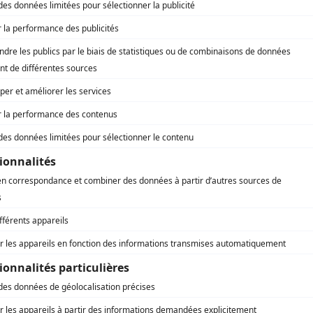
 le
bec à