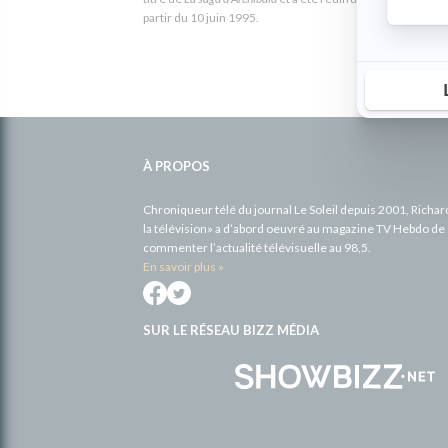
partir du 10 juin 1995.
Informations
complémentaires
À PROPOS
Chroniqueur télé du journal Le Soleil depuis 2001, Richa
la télévision» a d’abord oeuvré au magazine TV Hebdo de 
commenter l’actualité télévisuelle au 98,5.
En savoir plus »
SUR LE RÉSEAU BIZZ MÉDIA