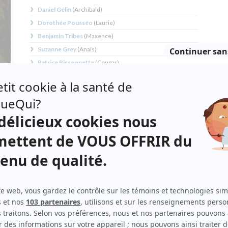
Daniel Gélin
(
Archibald
)
Dorothée Pousséo
(
Laurie
)
Benjamin Tribes
(
Maxence
)
Suzanne Grey
(
Anaïs
)
Patrice Bissonnette
(
Cougar
)
Pierre Collin
(
L'inspecteur
)
Jean Deschênes
(
Lartigue
)
Yvan Ducharme
(
Caron
)
Jean-Pierre Matte
(
Morin
)
Mahée Paiement
(
Sahara
)
Gérard Poirier
(
Lacoste
)
Yvan Ponton
(
Shannon
)
vieil
Jacques Thisdale
(
Léon
)
Pierre McNicoll
(
Gagné
)
l y
Marco Calamandrei
(
Le voleur
)
Emmanuelle Vouillamoz
(
Rôle inconnu
)
es
Mercedes Brawand
(
Rôle inconnu
)