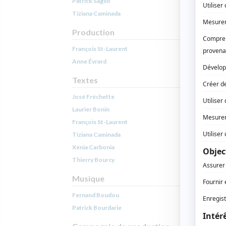
Patrick Saglio
Tiziana Caminada
Production
François St-Laurent
Anne Évrard
Textes
José Fréchette
Laurier Bonin
François St-Laurent
Tiziana Caminada
Xenia Carbonia
Thierry Bourcy
Musique
Fernand Boudou
Patrick Bourdarie