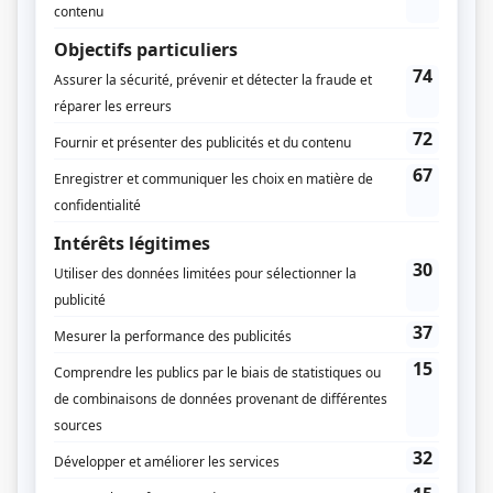
Télévision Quatre-Saisons
Diffuseur(s)
Télévision Quatre-Saisons
Dates de diffusion
Du 30 mai 1988 au 2 septembre 1988
Durée et heure de diffusion
70 épisodes au total
Saison 1: Diffusée du lundi au vendredi à 11h45
(15 minutes)
Distribution
Maurice Vachon
(
Pirate Mad Dog
)
Michel Ledoux
(
Piston
)