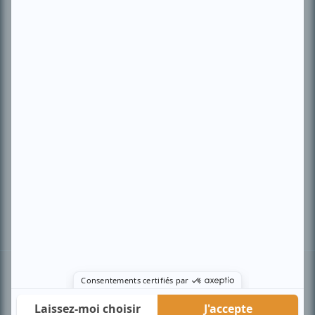
PLAN DU SITE
Accueil
Liste des oeuvres
Liste des comédiens
Recherche avancée
À propos
Nous contacter
Termes et conditions
Politique de confidentialité
Gestion du consentement