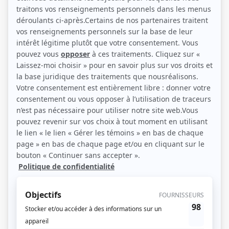
Maurice Vachon (Photo: YouTube)
Description sommaire de l'histoire
À bord de son vaisseau multifonctionnel, à la fois sous-marin et fusée, le pirate
Mad Dog raconte ses nombreuses et extraordinaires aventures. Il est
accompagné de son fidèle Piston, assistant futé et débrouillard, qui lui tient
lieu d'aide de camp, de mécanicien et de cuistot.
(Source: Répertoire des séries, feuilletons et téléromans québécois, Jean-Yves