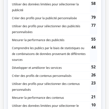
Croteau, Pierre Véronneau, Les Publications du Québec)
Liens
Fiche de
Les aventures du pirate Mad Dog
sur Showbizz.net
Genre
Fiction pour enfants
Réalisation
Raymond Décarie
Textes
Sylvie Nicholas
François Pageau
Denise Renaud
Musique
Bernard Landry
Compagnie de production