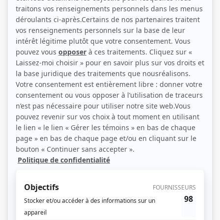
donner Élise en mariage à un vieillard de ses amis et il veut que Cléante
épouse une vieille veuve. Valère, Élise et Cléante vont tout faire pour
contrecarrer les plans d'Harpagon.
(Télé-Québec)
Liens
Fiche de
L'avare
sur Showbizz.net
Genre
Téléthéâtre ou dramatique
Réalisation
Jean-Jacques Sheitoyan
Textes
Molière
Production exécutive
Michel Préfontaine