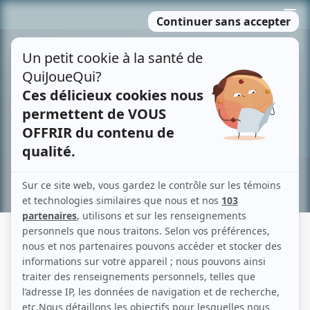
Passer
MENU
au
contenu
Recherche avancée »
L'AVARE
Description sommaire de l'histoire
Harpagon est avare. Ses enfants, Élise et Cléante, sont révoltés contre lui.
Élise est amoureuse de Valère et Cléante de Marianne. Harpagon souhaite