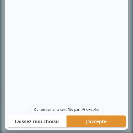
PLAN DU SITE
Accueil
Liste des oeuvres
Liste des comédiens
Recherche avancée
À propos
Nous contacter
Termes et conditions
Politique de confidentialité
Gestion du consentement
© BIZZ Média