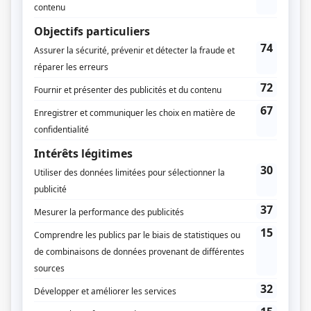
Distribution
Luc Durand
(
Harpagon
)
Annick Bergeron
(
Élise
)
Stéphane Brulotte
(
Cléante
)
Gabriel Sabourin
(
Valère
)
Michèle Deslauriers
(
Frosine
)
Didier Lucien
(
Maître Jacques
)
Suzanne Clément
(
Mariane
)
Edgar Fruitier
(
Anselme
)
Jean-Marie Moncelet
(
Laflèche
)
Jean-Bernard Hébert
(
Maître Simon et Brindavoine
)
Christophe Rapin
(
Le commissaire et La Merluche
)
Sylvia Gariépy
(
Dame Claude
)