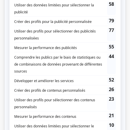
Production associée
Jean-Bernard Hébert
Musique
Daniel Thonon
Compagnie de production
Les Productions Jean-Bernard Hébert
Cinéma 3180 B.E. Inc.
Diffuseur(s)
Télé-Québec
Dates de diffusion
Le 19 avril 1997
Durée et heure de diffusion
1 épisode au total