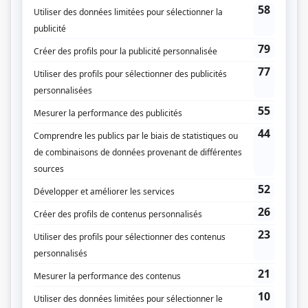
Fiche de
Avec un grand A: Ève et Henri
sur Showbizz.net
Genre
Téléthéâtre ou dramatique
Réalisation
André David
Textes
Janette Bertrand
Musique
Guy Cloutier
Compagnie de production
Radio-Québec
Diffuseur(s)
Radio-Québec