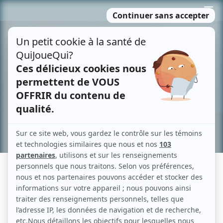
Passer
MENU
au
contenu
Recherche avancée »
AVEC UN GRAND A: ÈVE ET HENRI