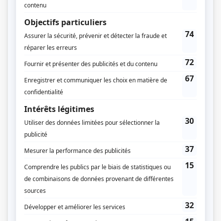
Dates de diffusion
Le 6 février 1987
Durée et heure de diffusion
1 épisode au total
Saison 1: Diffusée le vendredi à 21h00
(60 minutes)
Distribution
Julie Vincent
(
Ève Dubois
)
Rémy Girard
(
Henri Laporte
)
Robert Marien
(
Gerry Wayne
)