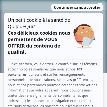
Passer
MENU
au
contenu
Recherche avancée »
À LA MONNAIE DU PAPE
Description sommaire de l'histoire
L’action se passe chez des marchands d'objets de piété dont le magasin est
nommé «À la monnaie du pape». Dans cette famille tranquille arrive un jeune