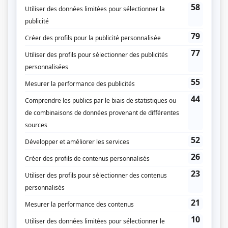
Société Radio-Canada
Diffuseur(s)
ICI Radio-Canada Télé
Dates de diffusion
Le 7 décembre 1969
Durée et heure de diffusion
1 épisode au total
Distribution
Lucille Cousineau
(
La mère
)
Janine Sutto
(
La tante
)
Yves Létourneau
(
Le père
)
Georges Groulx
(
L'oncle
)