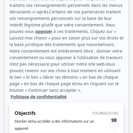
homme, conduit par son oncle pour louer la chambre que la famille met à la
disposition d'un étudiant. Le candidat est accepté, mais nous apprenons
bientôt que c'est un jeune écrivain dont le premier livre sur les gens du monde
a obtenu un immense succès. Son oncle n’est autre que son éditeur qui
l'oblige à écrire un livre sur les moeurs et coutumes de la bourgeoisie.
(Fourni par la production)
Liens
Fiche de
À la monnaie du pape
sur Showbizz.net
Genre
Téléthéâtre ou dramatique
Réalisation
Jean Dumas
Textes
Louis Velle
Compagnie de production