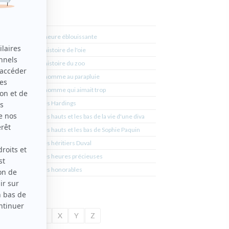
L'heure éblouissante
L'histoire de l'oie
L'histoire du zoo
L'homme au parapluie
L'homme qui aimait trop
Les Hardings
Les hauts et les bas de la vie d'une diva
Les hauts et les bas de Sophie Paquin
Les héritiers Duval
Les heures précieuses
Les honorables
U
V
W
X
Y
Z