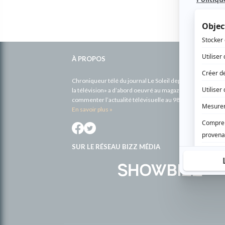
Informations
À PROPOS
complémentaires
Chroniqueur télé du journal Le Soleil depuis 2001, Richa
la télévision» a d’abord oeuvré au magazine TV Hebdo de 
commenter l’actualité télévisuelle au 98,5.
En savoir plus »
SUR LE RÉSEAU BIZZ MÉDIA