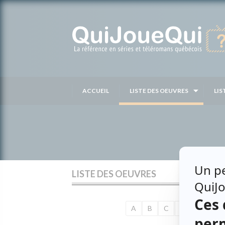
Passer
au
contenu
ACCUEIL
LISTE DES OEUVRES
LIS
LISTE DES OEUVRES
A
B
C
D
E
F