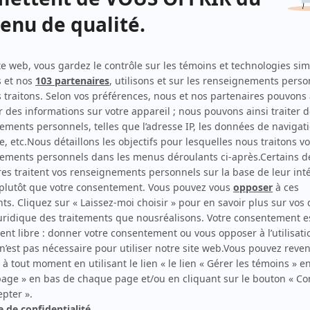
Hosanna
res extraordinaires: L'ange du bizarre
Hôtel
Hôtel Beyrouth
res extraordinaires: La barrique
ntillado
Hôtel des horizons
Hubert & Fanny
res extraordinaires: Le fantôme de
ville
Huis clos
toires extraordinaires: Le Horla
Huit femmes
toires extraordinaires: Le Suicide-club
L'Héritage
L'héritière
ires extraordinaires: Melmoth
L'héritière de Grande Ourse
ilié
L'hermine
ld up
L'heure bleue
mmes en quarantaine
G
H
I
J
K
L
M
N
O
P
Q
R
S
T