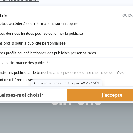
rd Therrien carbure à son petit écran. Celui qu’on surnomme parfois «l’encyclopédie 
1996 à 2001. Sa spécialité: la télé québécoise. On peut l’entendre régulièrement