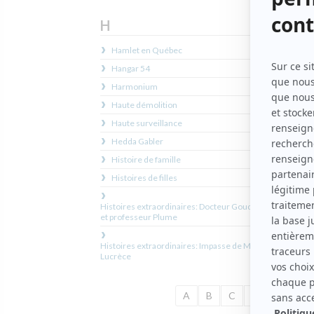
H
Hamlet en Québec
Histoi
Hangar 54
Harmonium
Histoi
d'amo
Haute démolition
Haute surveillance
Histoi
Hedda Gabler
Canter
Histoire de famille
His
Histoires de filles
His
Histoires extraordinaires: Docteur Goudron
Histo
et professeur Plume
réconc
Ho
Histoires extraordinaires: Impasse de Mme
Ho
Lucrèce
A
B
C
D
E
F