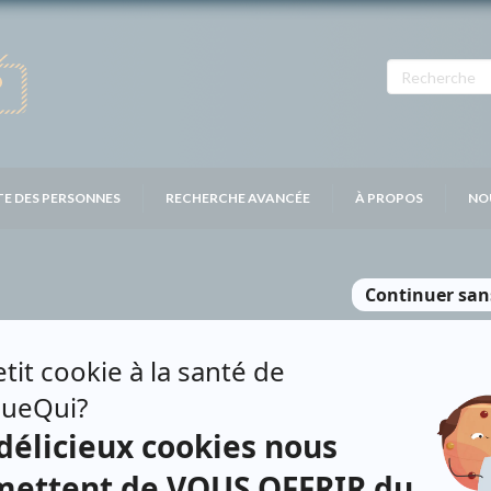
TE DES PERSONNES
RECHERCHE AVANCÉE
À PROPOS
NO
G
H
I
J
K
L
M
N
O
P
Q
R
S
T