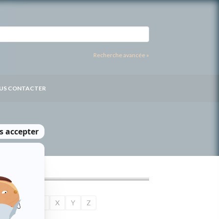
Recherche avancée »
US CONTACTER
U
V
W
X
Y
Z