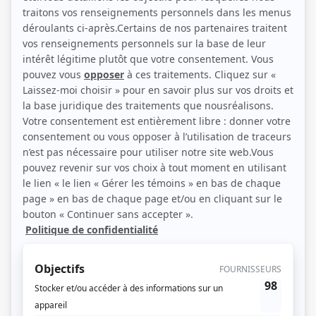
Mickaël Gouin, Sarah-Anne Parent, Guillaume Lambert (Source: Maude
Soulières)
Description sommaire de l'histoire
Alex a tout d'un jeune homme heureux et épanoui : fin vingtaine, il est sportif, il
a une carrière, une fiancée, des amis… Issu d'une famille de trois enfants dont
la mère est décédée récemment, il est et a toujours été le pilier de la famille,
l'enfant « parfait ». Mais suite à un bref coma, il devient attiré sexuellement par
les hommes… Ce changement d'orientation sexuelle crée une onde de choc
auprès de son clan.
(Fourni par la production)
Liens