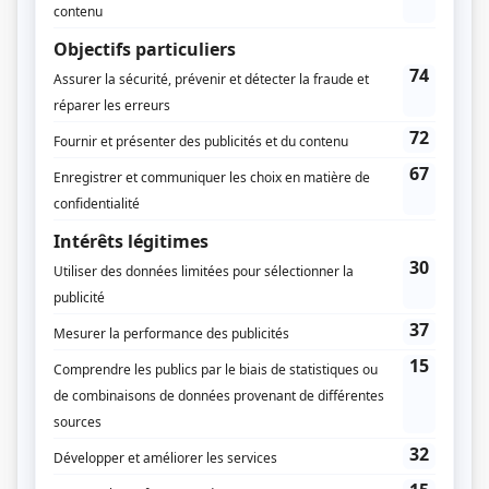
Sylvie Desrochers
Jacquelin Bouchard
Compagnie de production
Productions Pixcom
Scénarisation
Emmanuelle Beaugrand-Champagne
Diffuseur(s)
ICI TOU.TV
Dates de diffusion
Depuis le 14 mars 2017
Durée et heure de diffusion
24 épisodes au total
Saison 1: Disponible en ligne
Saison 2: Disponible en ligne