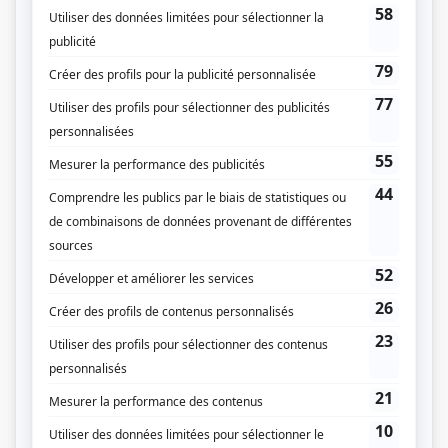
Fiche de
L'âge adulte
sur Showbizz.net
Genre
Websérie
Réalisation
Guillaume Lonergan
François Jaros
Production
Nadine Dufour
Textes
Guillaume Lambert
Production exécutive
Nicola Merola
Charles Lafortune