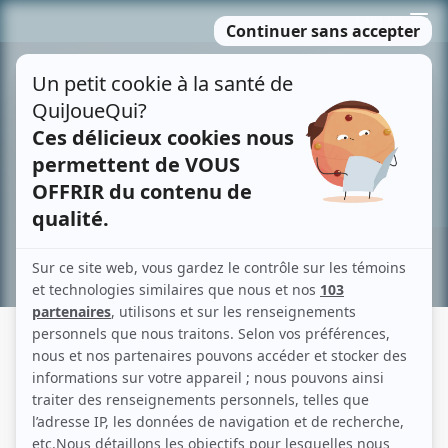
Passer
MENU
au
contenu
Recherche avancée »
L'ÂGE ADULTE