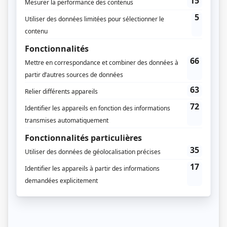
Saison 3: Disponible en ligne
Distribution principale
Mickaël Gouin
(
Alex Noël
)
Guillaume Lambert
(
Tom Noël
)
Sarah-Anne Parent
(
Lucille-Maude Noël
)
Mylène Mackay
(
Amélie Babineaux-Sansfaçon
)
Geneviève Boivin-Roussy
(
Virginie Larrivée
)
Distribution secondaire
Richard Fréchette
(
Léonard Noël
)
Fayolle Jean Jr.
(
Max
)
Leila Donabelle Kaze
(
Shanel-Magali Diallo
)