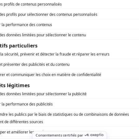
Jude Beny
(
Mme Weiser
)
André Lacoste
(
Cardinal Maurice Roy
)
Jean-Marc Dalphond
(
Gérard Picard
)
Frédéric Paquet
(
Jean Marchand
)
France Arbour
(
Ménagère du curé
)
Michel Thériault
(
Gérard
)
Hélène Major
(
Proprio de l'hôtel
)
Pierre Limoges
(
Mineur
)
)
rd Therrien carbure à son petit écran. Celui qu’on surnomme parfois «l’encyclopédie 