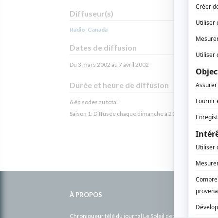
Diffuseur(s)
Radio-Canada
Dates de diffusion
Du 3 mars 2002 au 7 avril 2002
Durée et heure de diffusion
6 épisodes au total
Saison 1: Diffusée chaque dimanche à 21h00
(60 minutes
Informations
complémentaires
À PROPOS
Chroniqueur télé du journal Le Soleil depuis 2001, Richa