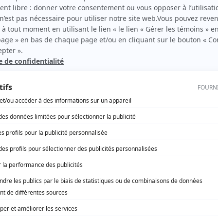
Frédérique Collin
(
Mme Duquette
)
nnent
Larry Day
(
Oscar Hunter
)
Claude Despins
(
François Gauthier
)
Clémence DesRochers
(
Antoinette Gagnon
)
Jacques Girard
(
Armand Comtois
)
Murray Head
(
Peter Bedford
)
Norman Helms
(
Curé Borduas
)
Philippe Lambert
(
Pierre Arcand
)
Roger La Rue
(
Roger Belzile
)
Jacques Lavallée
(
Curé Antonin
)
Nicole Leblanc
(
Rose
)
Pierre Leblanc
(
Hilarion Leroux
)
Marcel Leboeuf
(
Notaire Théorêt
)
Dominique Leduc
(
Gabrielle à 40 ans
)
Gordon Masten
(
William Wiser
)
Alexandre Mérineau
(
Elzéar Meunier
)
Luc Proulx
(
Ti-Claude Duquette
)
Guy Thauvette
(
Chef de police Turcotte
)