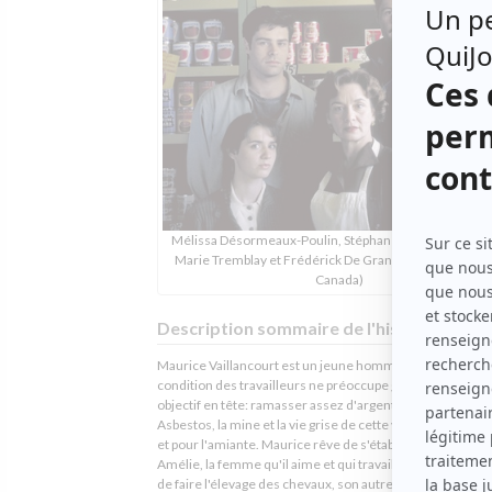
Mélissa Désormeaux-Poulin, Stéphane Gagnon, Johan
Marie Tremblay et Frédérick De Grandpré (Photo: Radi
Canada)
Description sommaire de l'histoire
Maurice Vaillancourt est un jeune homme solitaire que la
condition des travailleurs ne préoccupe guère et qui n'a 
objectif en tête: ramasser assez d'argent pour quitter
Asbestos, la mine et la vie grise de cette ville qui ne vit qu
et pour l'amiante. Maurice rêve de s'établir sur une terre
Amélie, la femme qu'il aime et qui travaille aussi à la mine,
de faire l'élevage des chevaux, son autre passion. La mon