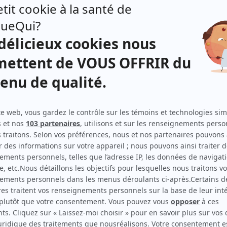
Isabelle Blais
(
Charlotte Comtois
)
Frédérick De Grandpré
(
Paul Vaillancourt
)
Mélissa Désormeaux-Poulin
(
Madeleine Vaillancourt
)
Stéphane Gagnon
(
Maurice Vaillancourt
)
Fanny Mallette
(
Amélie Arcand
)
Johanne Marie Tremblay
(
Béatrice Vaillancourt
)
ne-
Distribution secondaire
o-
Carl Béchard
(
Hubert Lacombe
)
Barry Blake
(
Lewis Brown
)
Réal Bossé
(
Jean Vaugeois
)
Mark Camacho
(
Contremaître J. Franklin
)
qu'un
Maude Campeau
(
Gabrielle, jeune
)
e par
Léa-Marie Cantin
(
Christina Arcand
)
 avec
 afin
Normand Chouinard
(
Charles Arcand
)
tée