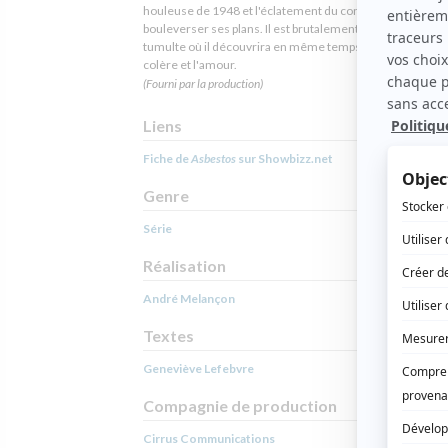
houleuse de 1948 et l'éclatement du conflit de 1949 vie
bouleverser ses plans. Il est brutalement plongé dans un
tumulte où il découvrira en même temps la solidarité, la
colère et l'amour.
(Fourni par la production)
Liens
Fiche de
Asbestos
sur Showbizz.net
Genre
Série
Réalisation
André Melançon
Textes
Geneviève Lefebvre
Compagnie de production
Cirrus Communications