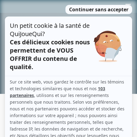
Passer
MENU
au
contenu
Recherche avancée »
AVEC UN GRAND A: L'ÉTRANGLEUSE
Description sommaire de l'histoire
Une jeune mère tue sa petite fille de deux ans. Un geste insoutenable,
impensable. Et pourtant... Après avoir jugé et méprisé son geste, on peut se