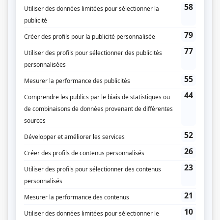
Compagnie de production
Radio-Québec
Diffuseur(s)
Télé-Québec
Dates de diffusion
Le 1 mars 1996
Durée et heure de diffusion
1 épisode au total
Saison 1: Diffusée le vendredi à 21h00
(90 minutes)
Récompenses
Prix Gémeaux 1996 - Meilleure interprétation premier rôle féminin série
dramatique - Nicole Leblanc (Lucienne Tremblay)