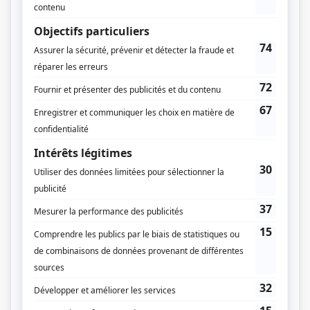
Distribution
Macha Limonchik
(
Marie Frémont
)
Nicole Leblanc
(
Lucienne Tremblay
)
André Melançon
(
René Tremblay
)
Brigitte Paquette
(
Lyne Roy
)
Florence Desmarais
(
Audrey
)
Marc Legault
(
Père de Marie
)
France Desjarlais
(
Mère de Marie
)
Charles Lafortune
(
Richard
)
Marie-José Normand
(
Suzanne
)
Ghislaine Dupont-Hébert
(
Paula
)
Danielle Fichaud
(
Margot
)
Monique Gosselin
(
Ariane
)
Danièle Lorain
(
Sylvie
)
Geneviève Lavigne
(
Geneviève
)
Manon Miclette
(
Carole
)