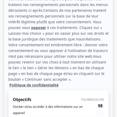
demander ce qui a bien pu pousser cette femme à étrangler son enfant.
(Source: TéléPlus)
Liens
Fiche de
Avec un grand A: L'étrangleuse
sur Showbizz.net
Genre
Téléthéâtre ou dramatique
Réalisation
Louis Choquette
Textes
Janette Bertrand
Musique
François Guy
Marco Giannetti