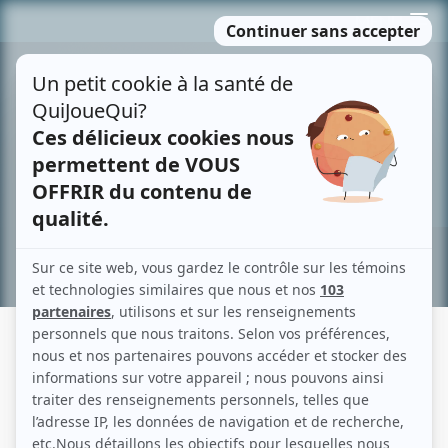
Passer
MENU
au
contenu
Recherche avancée »
LE PARADIS TERRESTRE
Fiche détaillée
Liste des épisodes