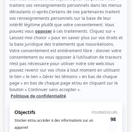
Émile Genest et Nicole Filion (Photo: Radio-Canada)
Description sommaire de l'histoire
À La Dauversière, Grégoire et Irène Damphousse n'ont d'autre souci que de
profiter pleinement de leur retraite, de leur nouvelle maison et de l'important
pécule qu'ils ont amassé. Mais ce «paradis terrestre» masque une autre
réalité: les préjugés sociaux, le snobisme et la veulerie qui sévissent dans