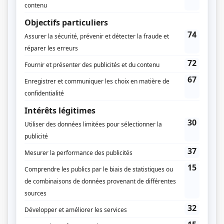
Florent Forget
Denys Gagnon
Louis Bédard
Charles Dumas
Textes
Réginald Boisvert
Jean Filiatrault
Musique
François de Roubaix
Syd Dale
Compagnie de production
Société Radio-Canada
Diffuseur(s)
Radio-Canada