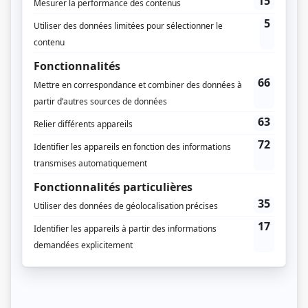
Dates de diffusion
Du 12 février 1968 au 18 septembre 1972
Durée et heure de diffusion
171 épisodes au total
Saison 1: Diffusée chaque lundi à 20h00
(60 minutes)
Saison 2: Diffusée chaque lundi à 21h30
(30 minutes)
Saison 3: Diffusée chaque lundi à 21h30
(30 minutes)
Saison 4: Diffusée chaque lundi à 21h00
(30 minutes)
Saison 5: Diffusée chaque lundi à 21h00
(30 minutes)
Saison 6: Diffusée chaque lundi à 21h00
(30 minutes)
Distribution
Jean Lajeunesse
(
Grégoire Damphousse
)
Gisèle Schmidt
(
Irène Damphousse
)
Gisèle Dufour
(
Gaétane Damphousse
)