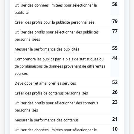
cette jolie banlieue. Heureusement, on sait aussi y faire preuve de
dévouement et de générosité. Autour des Damphousse gravitent des
personnages de rang social et de mentalités variés, dont leur fils aîné, Gilles,
un homme d'affaires très pris par son travail, ce que déplore sa femme
Gaétane. Jolie, aimant la vie, celle-ci cache sous des dehors extravagants sa
tristesse et son ennui. Une autre famille, les Masson, de condition plus
modeste, envie l'aisance financière des Damphousse et doit affronter les
problèmes que lui causent les deux adolescents de la maison.
(Source: Répertoire des séries, feuilletons et téléromans québécois, Jean-Yves
Croteau, Pierre Véronneau, Les Publications du Québec)
Liens
Fiche de
Le paradis terrestre
sur Showbizz.net
Genre
Téléroman
Réalisation
René Verne
Louis-Georges Carrier