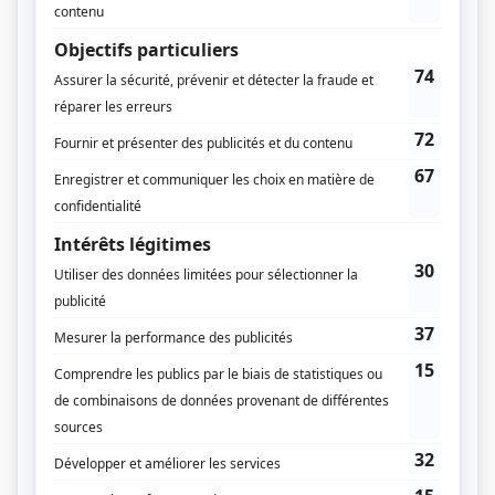
Aux yeux du présent: Néron et la persécution des chrétiens
(
Rôle
inconnu
)
Y'a pas de problème
(
Charmaine Gamache
)
Les Forges de Saint-Maurice
(
Josephte Duplessis
)
Les Berger
(
Angèle Chichois
)
Le major Plum Pouding
(
Fanfan
)
Quelle famille!
(
Tania
)
Le paradis terrestre
(
Réjane Valin
)
Le bonheur des autres
(
Élisabeth Robineau
)
Monsieur Lecoq
(
Camille
)
Filles d'Ève
(
Amie de Raymonde
)
Jeunes visages
(
Brigitte
)
Le trèfle à 4 feuilles
(
Kathleen
)
Beau temps, mauvais temps
(
Colombe Delvas
)