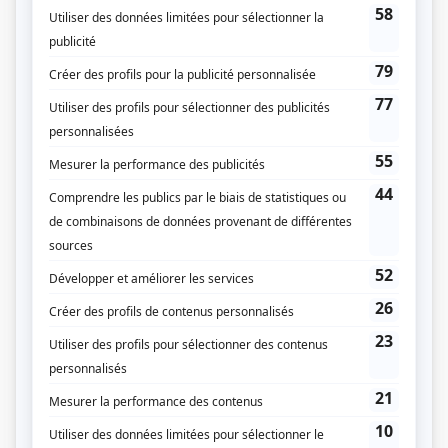
Les grands procès: L'affaire Durand
(
Janine Durand
)
Moi et l'autre... II
(
Dr Mondor
)
4 et demi...
(
Mme Bazin
)
Desjardins: la vie d'un homme, l'histoire d'un peuple
(
Mme Thériault
)
Denise... aujourd'hui
(
Dr Mondor
)
La misère des riches
(
Ministre
)
Le Dépanneur olympique
(
Imelda Tanguay-Poupart
)
Faut divorcer!
(
Martha
)
Le 101 ouest, avenue des Pins
(
Dr Mondor
)
Passe-Partout II
(
Voix de Rigodon
)
Les Transistors
(
Rôle inconnu
)
Entre le soleil et l'eau
(
Rôle inconnu
)
Chez Denise
(
Dr Mondor
)
Terre humaine
(
Josée Dubreuil
)
Passe-Partout I
(
Voix de Rigodon
)
Les As
(
Nicole
)
Soirée au théâtre: On ne sait jamais
(
Rôle inconnu
)