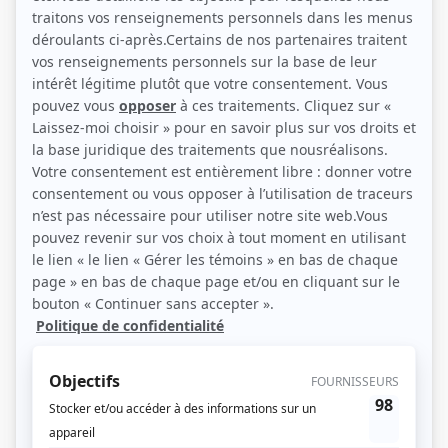
(Source: Photo: Marcelle Sanche agent d'artistes)
Liens
Fiche de Élisabeth Chouvalidzé sur Showbizz.net
Personnages
Je te tiens
(
)
Angles morts
(
)
L'Auberge du chien noir
(
Janette Cadorette, Janine Cadorsky et Jean
)
Macaroni tout garni
(
Mamie Rosalie
)
Les aventures de la Courte échelle
(
Éva Béluga
)