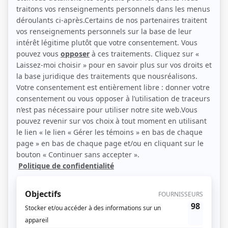
Personnages
Sous le signe du lion II
(
Juge Gagné
)
Bungalow Blues
(
Borromée Denis
)
Moi et l'autre... II
(
M. Ladouceur
)
Les grands procès: L'affaire Mesrine
(
Juge Miquelon
)
Les Olden
(
Elliot Grandmont
)
La montagne du Hollandais
(
Elliot Grandmont
)
Scoop
(
Dr Marius Trottier
)
L'or et le papier
(
Rosario Laflamme
)
Super sans plomb
(
Hector
)
Tandem
(
Alexandre McNeil, dit Mononque
)
Rachel et Réjean Inc.
(
Réjean Rainville
)
Bonjour docteur
(
Lucien Marleau
)
Avec un grand A: Lise, Pierre et Marcel
(
Le colonel Côté
)
Paul, Marie et les enfants
(
Réjean
)