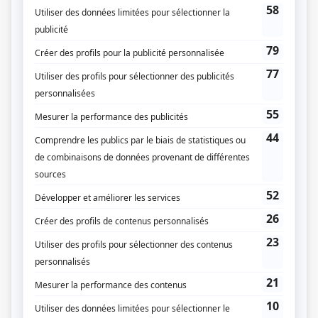
L'or du temps
(
Martin Viger
)
À plein temps
(
Paul St-Amour
)
Passe-Partout II
(
Conducteur de train
)
La bonne aventure
(
Edmond
)
Vaut mieux en rire
(
Rôle inconnu
)
Les fils de la liberté
(
Contremaître
)
Les girouettes
(
Amédée Gingras
)
Frédéric
(
Adélard Gladu
)
Race de monde
(
Pierre Picard
)
Jamais deux sans toi I
(
Rôle inconnu
)
Les As
(
Pierre Picard
)
La maisonnée: Chanson pour un garagiste
(
Rôle inconnu
)
Scénario: Plus ça change, moins c'est pareil
(
Le grand-père
)
Du tac au tac
(
Sergent Moquin et Jacques Lalancette
1977
)
Y'a pas de problème
(
Hervé Brunelle
)
Picotine
(
Raminat Grogros
)
La feuille d'érable
(
La Bouille
)