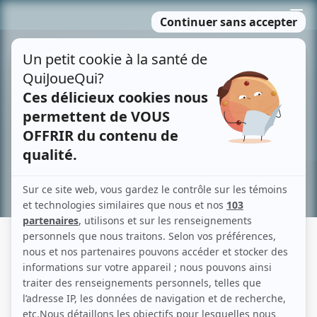
Passer
MENU
au
contenu
Recherche avancée »
LIONEL VILLENEUVE
Liens
Fiche de Lionel Villeneuve sur Showbizz.net