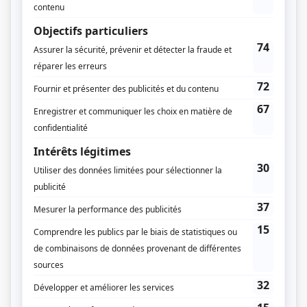
À la branche d'Olivier
(
M. Mathieu
)
Symphorien
(
Rôle inconnu
)
Mont-Joye
(
Rémi Cantin
)
Les Berger
(
Paul Langevin
)
Quelle famille!
(
Robert Brodeur
)
Grujot et Délicat
(
Rôle inconnu
)
Sol et Gobelet
(
Le gorille et Ralph
)
Fanfreluche
(
Le vieux pêcheur russe et Gepetto
)
Le paradis terrestre
(
Arsène Lesieur
)
D'Iberville
(
François-Marie Perrot et Saint-Germain
)
Montserrat
(
Rôle inconnu
)
Suivez cet homme
(
Le capitaine Garcia
)
Monsieur Lecoq
(
Sergent Bavois
)
Ti-Jean Caribou
(
Rôle inconnu
)
Le pain du jour
(
Noël Allard
)
Filles d'Ève
(
Lucien Carufel
)
Trio: L'escale
(
Sorley
)
Ouragan
(
Ouragan
)